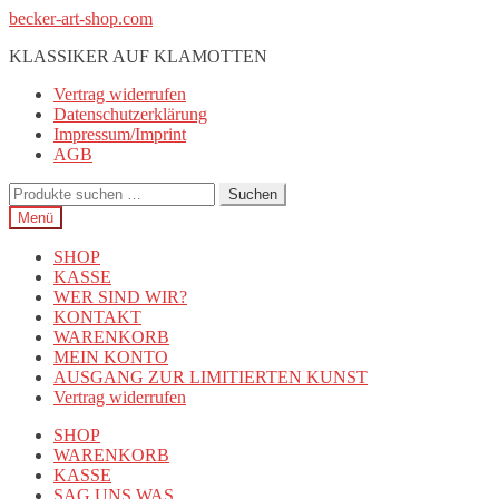
Zur
Zum
becker-art-shop.com
Navigation
Inhalt
KLASSIKER AUF KLAMOTTEN
springen
springen
Vertrag widerrufen
Datenschutzerklärung
Impressum/Imprint
AGB
Suchen
Suchen
nach:
Menü
SHOP
KASSE
WER SIND WIR?
KONTAKT
WARENKORB
MEIN KONTO
AUSGANG ZUR LIMITIERTEN KUNST
Vertrag widerrufen
SHOP
WARENKORB
KASSE
SAG UNS WAS