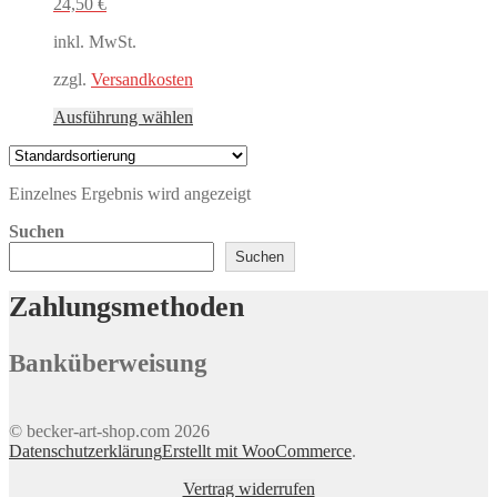
24,50
€
inkl. MwSt.
zzgl.
Versandkosten
Dieses
Ausführung wählen
Produkt
weist
mehrere
Einzelnes Ergebnis wird angezeigt
Varianten
auf.
Suchen
Die
Optionen
Suchen
können
auf
Zahlungsmethoden
der
Produktseite
gewählt
Banküberweisung
werden
© becker-art-shop.com 2026
Datenschutzerklärung
Erstellt mit WooCommerce
.
Vertrag widerrufen