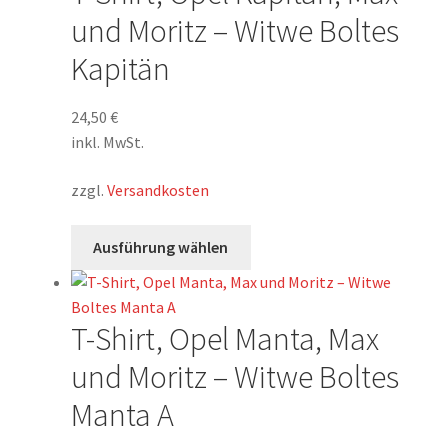
auf.
und Moritz – Witwe Boltes
Die
Kapitän
Optionen
können
auf
24,50
€
der
inkl. MwSt.
Produktseite
zzgl.
Versandkosten
gewählt
werden
Dieses
Ausführung wählen
Produkt
weist
mehrere
T-Shirt, Opel Manta, Max
Varianten
auf.
und Moritz – Witwe Boltes
Die
Manta A
Optionen
können