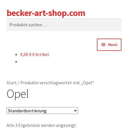
becker-art-shop.com
Zur
Zum
Suchen
Navigation
Inhalt
Suchen
springen
springen
nach:
Menü
0,00
€
0 Artikel
SHOP
WARENKORB
Start
/
Produkte verschlagwortet mit „Opel“
KASSE
Opel
SAG UNS WAS
WER SIND WIR?
Alle 3 Ergebnisse werden angezeigt