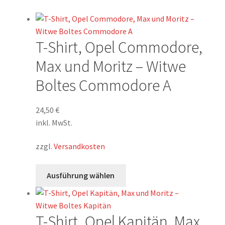
MEIN KONTO
AGB
T-Shirt, Opel Commodore,
Max und Moritz – Witwe
Impressum/Imprint
Boltes Commodore A
24,50
€
inkl. MwSt.
zzgl.
Versandkosten
Dieses
Ausführung wählen
Produkt
weist
mehrere
T-Shirt, Opel Kapitän, Max
Varianten