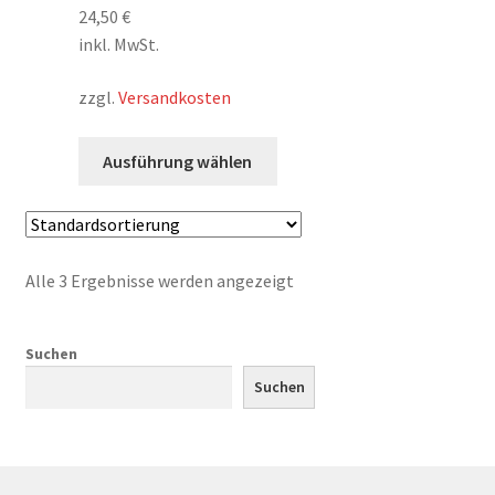
auf
24,50
€
der
inkl. MwSt.
Produktseite
zzgl.
Versandkosten
gewählt
werden
Dieses
Ausführung wählen
Produkt
weist
mehrere
Varianten
Alle 3 Ergebnisse werden angezeigt
auf.
Die
Optionen
Suchen
können
Suchen
auf
der
Produktseite
gewählt