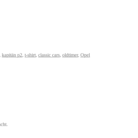
,
kapitän p2
,
t-shirt
,
classic cars
,
oldtimer
,
Opel
cht.