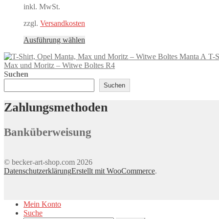
Optionen
inkl. MwSt.
können
auf
zzgl.
Versandkosten
der
Produktseite
Dieses
Ausführung wählen
gewählt
Produkt
werden
T-S
weist
Max und Moritz – Witwe Boltes R4
mehrere
Suchen
Varianten
auf.
Suchen
Die
Optionen
Zahlungsmethoden
können
auf
der
Banküberweisung
Produktseite
gewählt
werden
© becker-art-shop.com 2026
Datenschutzerklärung
Erstellt mit WooCommerce
.
Mein Konto
Suche