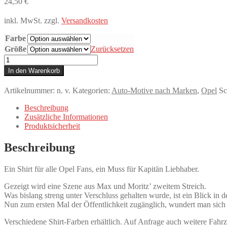
24,50
€
inkl. MwSt.
zzgl.
Versandkosten
Farbe
Größe
Zurücksetzen
T-
Shirt,
In den Warenkorb
Opel
Kapitän,
Artikelnummer:
n. v.
Kategorien:
Auto-Motive nach Marken
,
Opel
Sc
Max
und
Beschreibung
Moritz
Zusätzliche Informationen
–
Produktsicherheit
Witwe
Boltes
Beschreibung
Kapitän
Menge
Ein Shirt für alle Opel Fans, ein Muss für Kapitän Liebhaber.
Gezeigt wird eine Szene aus Max und Moritz’ zweitem Streich.
Was bislang streng unter Verschluss gehalten wurde, ist ein Blick in 
Nun zum ersten Mal der Öffentlichkeit zugänglich, wundert man sich n
Verschiedene Shirt-Farben erhältlich. Auf Anfrage auch weitere Fahr