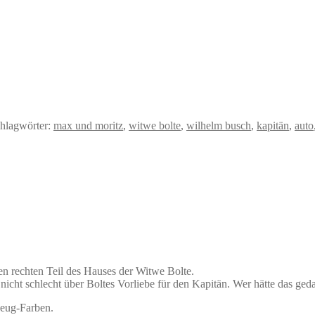
hlagwörter:
max und moritz
,
witwe bolte
,
wilhelm busch
,
kapitän
,
auto
den rechten Teil des Hauses der Witwe Bolte.
icht schlecht über Boltes Vorliebe für den Kapitän
.
Wer hätte das geda
zeug-Farben.