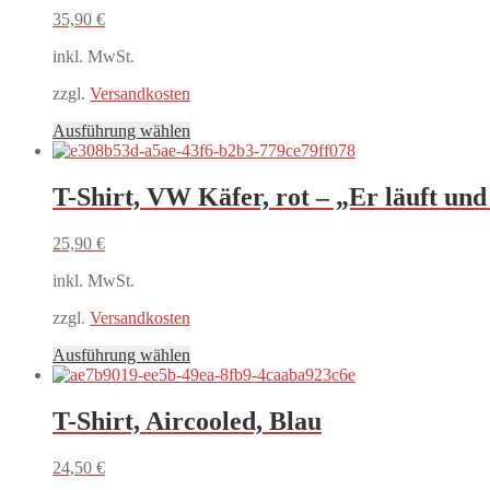
35,90
€
inkl. MwSt.
zzgl.
Versandkosten
Dieses
Ausführung wählen
Produkt
weist
mehrere
T-Shirt, VW Käfer, rot – „Er läuft und 
Varianten
auf.
25,90
€
Die
Optionen
inkl. MwSt.
können
auf
zzgl.
Versandkosten
der
Produktseite
Dieses
Ausführung wählen
gewählt
Produkt
werden
weist
mehrere
T-Shirt, Aircooled, Blau
Varianten
auf.
24,50
€
Die