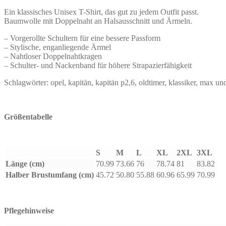
Ein klassisches Unisex T-Shirt, das gut zu jedem Outfit passt.
Baumwolle mit Doppelnaht an Halsausschnitt und Ärmeln.
– Vorgerollte Schultern für eine bessere Passform
– Stylische, enganliegende Ärmel
– Nahtloser Doppelnahtkragen
– Schulter- und Nackenband für höhere Strapazierfähigkeit
Schlagwörter: opel, kapitän
, kapitän p2,6
, oldtimer, klassiker, max u
Größentabelle
S
M
L
XL
2XL
3XL
Länge (cm)
70.99
73.66
76
78.74
81
83.82
Halber Brustumfang (cm)
45.72
50.80
55.88
60.96
65.99
70.99
Pflegehinweise