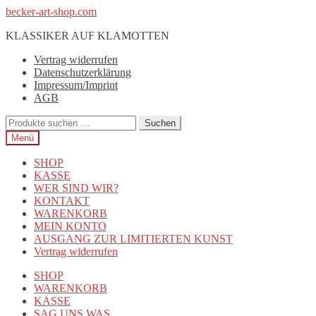
Zur
Zum
becker-art-shop.com
Navigation
Inhalt
KLASSIKER AUF KLAMOTTEN
springen
springen
Vertrag widerrufen
Datenschutzerklärung
Impressum/Imprint
AGB
Suchen
Suchen
nach:
Menü
SHOP
KASSE
WER SIND WIR?
KONTAKT
WARENKORB
MEIN KONTO
AUSGANG ZUR LIMITIERTEN KUNST
Vertrag widerrufen
SHOP
WARENKORB
KASSE
SAG UNS WAS