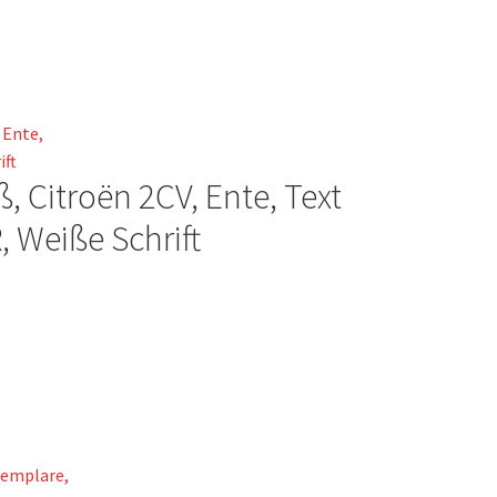
oß, Citroën 2CV, Ente, Text
Weiße Schrift
te