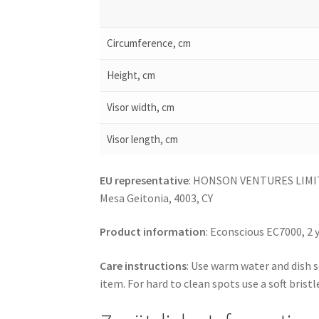
Circumference, cm
Height, cm
Visor width, cm
Visor length, cm
EU representative
: HONSON VENTURES LIMITE
Mesa Geitonia, 4003, CY
Product information
: Econscious EC7000, 2 
Care instructions
: Use warm water and dish s
item. For hard to clean spots use a soft bristl