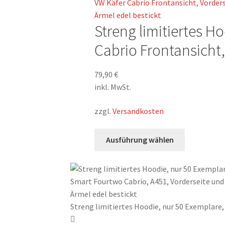
mehrere
Varianten
Streng limitiertes H
auf.
Die
Cabrio Frontansicht,
Optionen
können
79,90
€
auf
inkl. MwSt.
der
Produktsei
zzgl.
Versandkosten
gewählt
werden
Dieses
Ausführung wählen
Produkt
weist
mehrere
Varianten
auf.
Streng limitiertes Hoodie, nur 50 Exemplare,
Die
Optionen