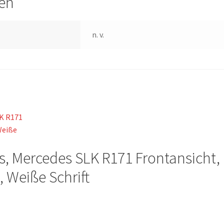
nen
n. v.
nks, Mercedes SLK R171 Frontansicht,
 Weiße Schrift