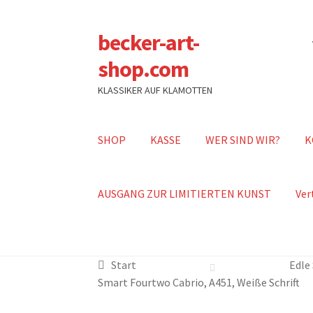
becker-art-
Zur
Zum
Navigation
Inhalt
shop.com
springen
springen
KLASSIKER AUF KLAMOTTEN
SHOP
KASSE
WER SIND WIR?
K
AUSGANG ZUR LIMITIERTEN KUNST
Ver
Start
Edle
Smart Fourtwo Cabrio, A451, Weiße Schrift