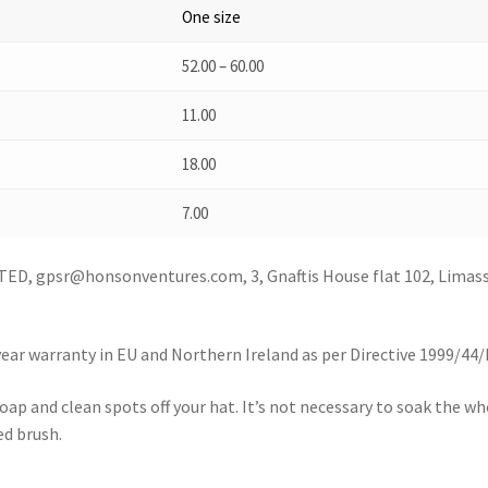
One size
52.00 – 60.00
11.00
18.00
7.00
D, gpsr@honsonventures.com, 3, Gnaftis House flat 102, Limass
year warranty in EU and Northern Ireland as per Directive 1999/44
oap and clean spots off your hat. It’s not necessary to soak the wh
ed brush.