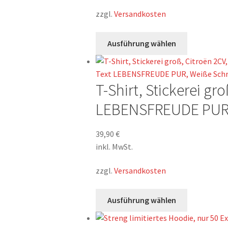
zzgl.
Versandkosten
Dieses
Ausführung wählen
Produkt
weist
mehrere
T-Shirt, Stickerei gr
Varianten
auf.
LEBENSFREUDE PUR, 
Die
Optionen
39,90
€
können
inkl. MwSt.
auf
der
zzgl.
Versandkosten
Produktsei
gewählt
Dieses
Ausführung wählen
werden
Produkt
weist