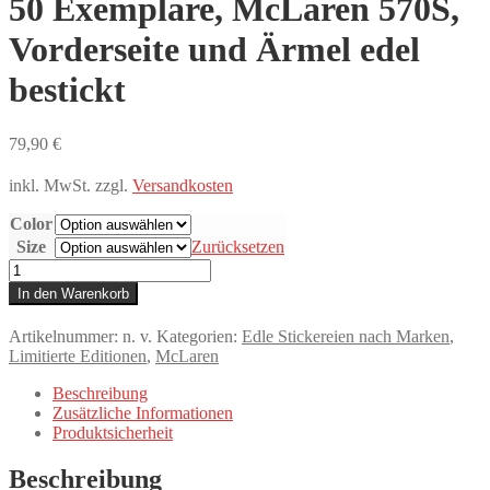
50 Exemplare, McLaren 570S,
Vorderseite und Ärmel edel
bestickt
79,90
€
inkl. MwSt.
zzgl.
Versandkosten
Color
Size
Zurücksetzen
Streng
limitiertes
In den Warenkorb
Hoodie,
nur
Artikelnummer:
n. v.
Kategorien:
Edle Stickereien nach Marken
,
50
Limitierte Editionen
,
McLaren
Exemplare,
McLaren
Beschreibung
570S,
Zusätzliche Informationen
Vorderseite
Produktsicherheit
und
Ärmel
Beschreibung
edel