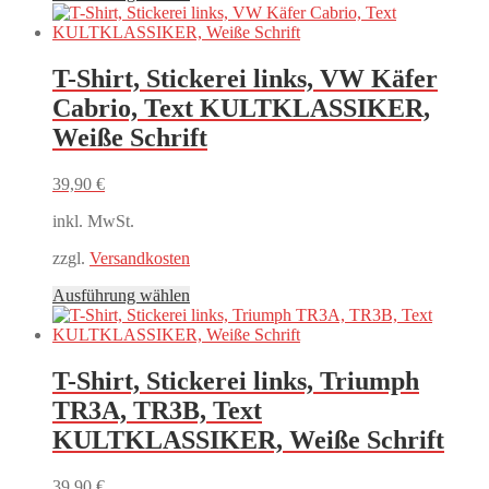
Produkt
weist
mehrere
Varianten
T-Shirt, Stickerei links, VW Käfer
auf.
Cabrio, Text KULTKLASSIKER,
Die
Optionen
Weiße Schrift
können
auf
39,90
€
der
Produktseite
inkl. MwSt.
gewählt
werden
zzgl.
Versandkosten
Dieses
Ausführung wählen
Produkt
weist
mehrere
Varianten
T-Shirt, Stickerei links, Triumph
auf.
TR3A, TR3B, Text
Die
Optionen
KULTKLASSIKER, Weiße Schrift
können
auf
39,90
€