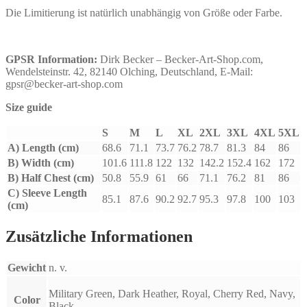
Die Limitierung ist natürlich unabhängig von Größe oder Farbe.
GPSR Information:
Dirk Becker – Becker-Art-Shop.com,
Wendelsteinstr. 42, 82140 Olching, Deutschland, E-Mail:
gpsr@becker-art-shop.com
Size guide
S
M
L
XL
2XL
3XL
4XL
5XL
A) Length (cm)
68.6
71.1
73.7
76.2
78.7
81.3
84
86
B) Width (cm)
101.6
111.8
122
132
142.2
152.4
162
172
B) Half Chest (cm)
50.8
55.9
61
66
71.1
76.2
81
86
C) Sleeve Length
85.1
87.6
90.2
92.7
95.3
97.8
100
103
(cm)
Zusätzliche Informationen
Gewicht
n. v.
Military Green, Dark Heather, Royal, Cherry Red, Navy,
Color
Black