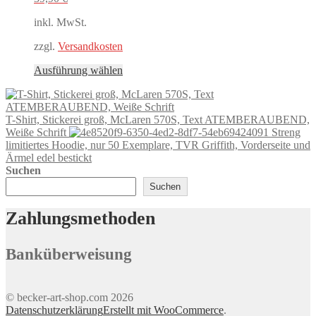
der
Produktseite
inkl. MwSt.
gewählt
werden
zzgl.
Versandkosten
Dieses
Ausführung wählen
Produkt
weist
mehrere
T-Shirt, Stickerei groß, McLaren 570S, Text ATEMBERAUBEND,
Varianten
Weiße Schrift
Streng
auf.
limitiertes Hoodie, nur 50 Exemplare, TVR Griffith, Vorderseite und
Die
Ärmel edel bestickt
Optionen
Suchen
können
auf
Suchen
der
Produktseite
Zahlungsmethoden
gewählt
werden
Banküberweisung
© becker-art-shop.com 2026
Datenschutzerklärung
Erstellt mit WooCommerce
.