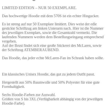
bestickt
Menge
LIMITED EDITION – NUR 50 EXEMPLARE.
Das hochwertige Hoodie mit dem 570S ist ein echter Hingucker.
Es ist streng auf nur 50 Exemplare limitiert. Dies weist der edle
gestickte Schriftzug am linken Unterarm nach. Hier ist die Nummer
des jeweiligen Exemplars, sowie die Gesamtzahl vermerkt. Die
laufenden Nummern werden dem Bestellungseingang entsprechend
vergeben.
Auf der Brust findet sich eine große Stickerei des McLaren, sowie
der Schriftzug ATEMBERAUBEND.
Das Hoodie, das jeder echte McLaren-Fan im Schrank haben sollte.
Ein klassisches Unisex Hoodie, das gut zu jedem Outfit passt.
Hergestellt aus 50% Baumwolle und 50% Polyester für eine gute
Formhaltigkeit.
Sechs Hoodie-Farben zur Auswahl.
Größen von S bis 3XL (Verfügbarkeit abhängig von der jeweiligen
Hoodie-Farbe).