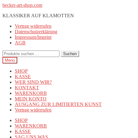
Zur
Zum
becker-art-shop.com
Navigation
Inhalt
KLASSIKER AUF KLAMOTTEN
springen
springen
Vertrag widerrufen
Datenschutzerklärung
Impressum/Imprint
AGB
Suchen
Suchen
nach:
Menü
SHOP
KASSE
WER SIND WIR?
KONTAKT
WARENKORB
MEIN KONTO
AUSGANG ZUR LIMITIERTEN KUNST
Vertrag widerrufen
SHOP
WARENKORB
KASSE
SAG UNS WAS