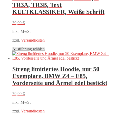
TR3A, TR3B, Text
KULTKLASSIKER, Weiße Schrift
39,90
€
inkl. MwSt.
zzgl.
Versandkosten
Dieses
Ausführung wählen
Produkt
weist
mehrere
Varianten
Streng limitiertes Hoodie, nur 50
auf.
Exemplare, BMW Z4 – E85,
Die
Optionen
Vorderseite und Ärmel edel bestickt
können
auf
79,90
€
der
Produktseite
inkl. MwSt.
gewählt
werden
zzgl.
Versandkosten