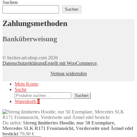
Suchen
der
Produktseite
Suchen
gewählt
werden
Zahlungsmethoden
Banküberweisung
© becker-art-shop.com 2026
Datenschutzerklärung
Erstellt mit WooCommerce
.
Vertrag widerrufen
Mein Konto
Suche
Suchen
Suchen
nach:
Warenkorb
0
Du siehst:
Streng limitiertes Hoodie, nur 50 Exemplare,
Mercedes SLK R171 Frontansicht, Vorderseite und Ärmel edel
bestickt
79,90
€