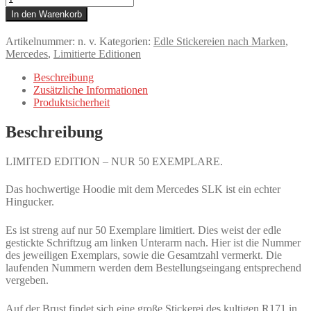
limitiertes
In den Warenkorb
Hoodie,
nur
Artikelnummer:
n. v.
Kategorien:
Edle Stickereien nach Marken
,
50
Mercedes
,
Limitierte Editionen
Exemplare,
Mercedes
Beschreibung
SLK
Zusätzliche Informationen
R171
Produktsicherheit
Frontansicht,
Vorderseite
Beschreibung
und
Ärmel
edel
LIMITED EDITION – NUR 50 EXEMPLARE.
bestickt
Menge
Das hochwertige Hoodie mit dem Mercedes SLK ist ein echter
Hingucker.
Es ist streng auf nur 50 Exemplare limitiert. Dies weist der edle
gestickte Schriftzug am linken Unterarm nach. Hier ist die Nummer
des jeweiligen Exemplars, sowie die Gesamtzahl vermerkt. Die
laufenden Nummern werden dem Bestellungseingang entsprechend
vergeben.
Auf der Brust findet sich eine große Stickerei des kultigen R171 in