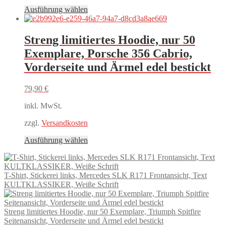
Dieses
Ausführung wählen
Produkt
weist
mehrere
Streng limitiertes Hoodie, nur 50
Varianten
Exemplare, Porsche 356 Cabrio,
auf.
Die
Vorderseite und Ärmel edel bestickt
Optionen
können
79,90
€
auf
der
inkl. MwSt.
Produktseite
gewählt
zzgl.
Versandkosten
werden
Dieses
Ausführung wählen
Produkt
weist
mehrere
T-Shirt, Stickerei links, Mercedes SLK R171 Frontansicht, Text
Varianten
KULTKLASSIKER, Weiße Schrift
auf.
Die
Optionen
Streng limitiertes Hoodie, nur 50 Exemplare, Triumph Spitfire
können
Seitenansicht, Vorderseite und Ärmel edel bestickt
auf