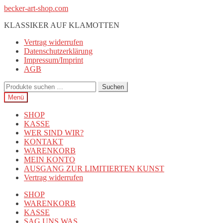
Zur
Zum
becker-art-shop.com
Navigation
Inhalt
KLASSIKER AUF KLAMOTTEN
springen
springen
Vertrag widerrufen
Datenschutzerklärung
Impressum/Imprint
AGB
Suchen
Suchen
nach:
Menü
SHOP
KASSE
WER SIND WIR?
KONTAKT
WARENKORB
MEIN KONTO
AUSGANG ZUR LIMITIERTEN KUNST
Vertrag widerrufen
SHOP
WARENKORB
KASSE
SAG UNS WAS