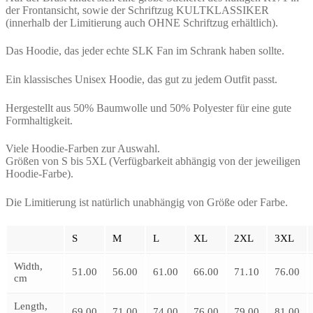
der Frontansicht, sowie der Schriftzug KULTKLASSIKER
(innerhalb der Limitierung auch OHNE Schriftzug erhältlich).
Das Hoodie, das jeder echte SLK Fan im Schrank haben sollte.
Ein klassisches Unisex Hoodie, das gut zu jedem Outfit passt.
Hergestellt aus 50% Baumwolle und 50% Polyester für eine gute
Formhaltigkeit.
Viele Hoodie-Farben zur Auswahl.
Größen von S bis 5XL (Verfügbarkeit abhängig von der jeweiligen
Hoodie-Farbe).
Die Limitierung ist natürlich unabhängig von Größe oder Farbe.
S
M
L
XL
2XL
3XL
Width,
51.00
56.00
61.00
66.00
71.10
76.00
cm
Length,
69.00
71.00
74.00
76.00
79.00
81.00