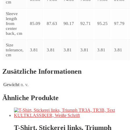
cm
Sleeve
length
from
85.09
87.63
90.17
92.71
95.25
97.79
center
back, cm
Size
tolerance,
3.81
3.81
3.81
3.81
3.81
3.81
cm
Zusätzliche Informationen
Gewicht
n. v.
Ähnliche Produkte
T-Shirt, Stickerei links, Triumph