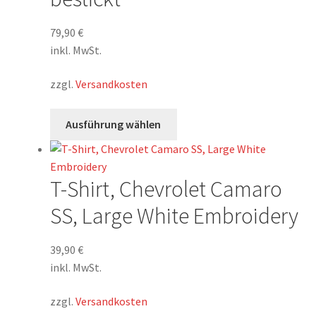
79,90
€
inkl. MwSt.
zzgl.
Versandkosten
Dieses
Ausführung wählen
Produkt
weist
mehrere
T-Shirt, Chevrolet Camaro
Varianten
auf.
SS, Large White Embroidery
Die
Optionen
39,90
€
können
inkl. MwSt.
auf
der
zzgl.
Versandkosten
Produktseite