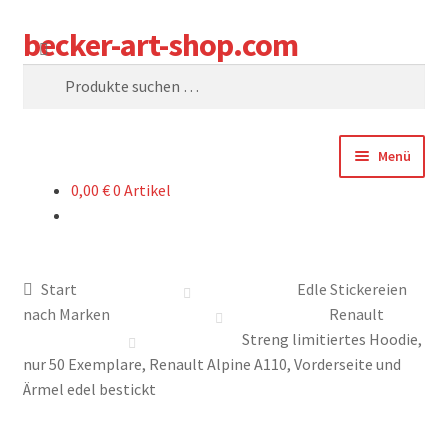
becker-art-shop.com
Zur
Zum
Suchen
Navigation
Inhalt
Suchen
springen
springen
nach:
Menü
0,00
€
0 Artikel
SHOP
WARENKORB
Start
Edle Stickereien
KASSE
nach Marken
Renault
Streng limitiertes Hoodie,
SAG UNS WAS
nur 50 Exemplare, Renault Alpine A110, Vorderseite und
Ärmel edel bestickt
WER SIND WIR?