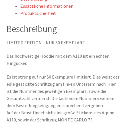
Alpine
Zusätzliche Informationen
A110,
Produktsicherheit
Vorderseite
und
Beschreibung
Ärmel
edel
LIMITED EDITION – NUR 50 EXEMPLARE.
bestickt
Menge
Das hochwertige Hoodie mit dem A110 ist ein echter
Hingucker.
Es ist streng auf nur 50 Exemplare limitiert. Dies weist der
edle gestickte Schriftzug am linken Unterarm nach. Hier
ist die Nummer des jeweiligen Exemplars, sowie die
Gesamtzahl vermerkt. Die laufenden Nummern werden
dem Bestellungseingang entsprechend vergeben.
Auf der Brust findet sich eine große Stickerei des Alpine
A110, sowie der Schriftzug MONTE CARLO 73.