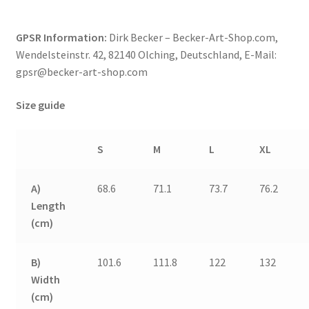
GPSR Information:
Dirk Becker – Becker-Art-Shop.com,
Wendelsteinstr. 42, 82140 Olching, Deutschland, E-Mail:
gpsr@becker-art-shop.com
Size guide
S
M
L
XL
A)
68.6
71.1
73.7
76.2
Length
(cm)
B)
101.6
111.8
122
132
Width
(cm)