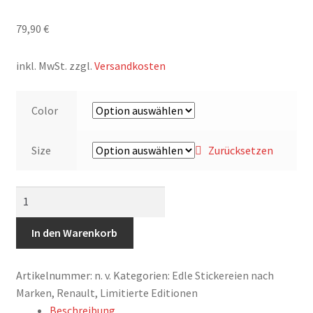
79,90
€
inkl. MwSt.
zzgl.
Versandkosten
Color
Size
Zurücksetzen
Streng
limitiertes
Hoodie,
In den Warenkorb
nur
50
Artikelnummer:
n. v.
Kategorien:
Edle Stickereien nach
Exemplare,
Marken
,
Renault
,
Limitierte Editionen
Renault
Beschreibung