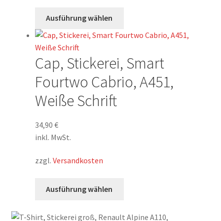
gewählt
Dieses
Ausführung wählen
werden
Produkt
weist
mehrere
Cap, Stickerei, Smart
Varianten
auf.
Fourtwo Cabrio, A451,
Die
Weiße Schrift
Optionen
können
auf
34,90
€
der
inkl. MwSt.
Produktseite
zzgl.
Versandkosten
gewählt
werden
Dieses
Ausführung wählen
Produkt
weist
mehrere