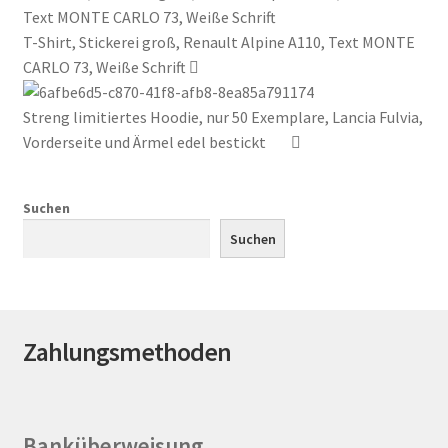
Varianten
T-Shirt, Stickerei groß, Renault Alpine A110, Text MONTE
auf.
CARLO 73, Weiße Schrift
Die
Optionen
Streng limitiertes Hoodie, nur 50 Exemplare, Lancia Fulvia,
können
Vorderseite und Ärmel edel bestickt
auf
der
Produktseite
Suchen
gewählt
Suchen
werden
Zahlungsmethoden
Banküberweisung