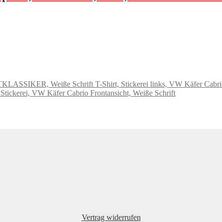
T-Shirt, Stickerei links, VW Käfer Ca
Stickerei, VW Käfer Cabrio Frontansicht, Weiße Schrift
Vertrag widerrufen