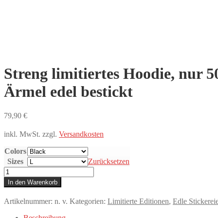
Streng limitiertes Hoodie, nur
Ärmel edel bestickt
79,90
€
inkl. MwSt.
zzgl.
Versandkosten
Colors
Sizes
Zurücksetzen
Streng
limitiertes
In den Warenkorb
Hoodie,
nur
Artikelnummer:
n. v.
Kategorien:
Limitierte Editionen
,
Edle Stickere
50
Exemplare,
Beschreibung