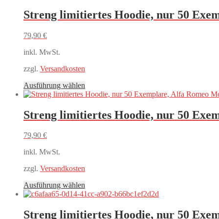
Streng limitiertes Hoodie, nur 50 Exe
79,90
€
inkl. MwSt.
zzgl.
Versandkosten
Dieses
Ausführung wählen
Produkt
weist
mehrere
Streng limitiertes Hoodie, nur 50 Exe
Varianten
auf.
79,90
€
Die
Optionen
inkl. MwSt.
können
auf
zzgl.
Versandkosten
der
Produktseite
Dieses
Ausführung wählen
gewählt
Produkt
werden
weist
mehrere
Streng limitiertes Hoodie, nur 50 Exe