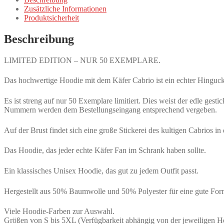
VW
Zusätzliche Informationen
Käfer
Produktsicherheit
Cabrio
Frontansicht,
Beschreibung
Vorderseite
und
Ärmel
LIMITED EDITION – NUR 50 EXEMPLARE.
edel
bestickt
Das hochwertige Hoodie mit dem Käfer Cabrio ist ein echter Hinguck
Menge
Es ist streng auf nur 50 Exemplare limitiert. Dies weist der edle ge
Nummern werden dem Bestellungseingang entsprechend vergeben.
Auf der Brust findet sich eine große Stickerei des kultigen Cabrio
Das Hoodie, das jeder echte Käfer Fan im Schrank haben sollte.
Ein klassisches Unisex Hoodie, das gut zu jedem Outfit passt.
Hergestellt aus 50% Baumwolle und 50% Polyester für eine gute Form
Viele Hoodie-Farben zur Auswahl.
Größen von S bis 5XL (Verfügbarkeit abhängig von der jeweiligen H