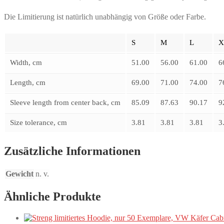
Die Limitierung ist natürlich unabhängig von Größe oder Farbe.
S
M
L
X
Width, cm
51.00
56.00
61.00
6
Length, cm
69.00
71.00
74.00
7
Sleeve length from center back, cm
85.09
87.63
90.17
9
Size tolerance, cm
3.81
3.81
3.81
3
Zusätzliche Informationen
Gewicht
n. v.
Ähnliche Produkte