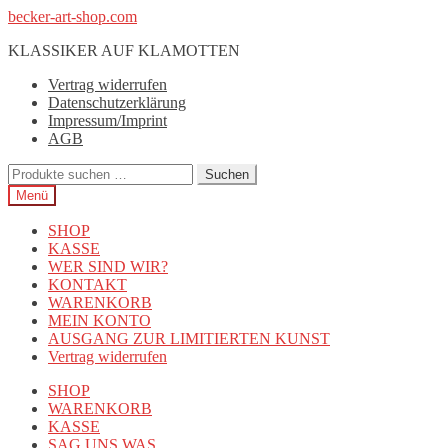
Zur
Zum
becker-art-shop.com
Navigation
Inhalt
KLASSIKER AUF KLAMOTTEN
springen
springen
Vertrag widerrufen
Datenschutzerklärung
Impressum/Imprint
AGB
Suchen
Suchen
nach:
Menü
SHOP
KASSE
WER SIND WIR?
KONTAKT
WARENKORB
MEIN KONTO
AUSGANG ZUR LIMITIERTEN KUNST
Vertrag widerrufen
SHOP
WARENKORB
KASSE
SAG UNS WAS