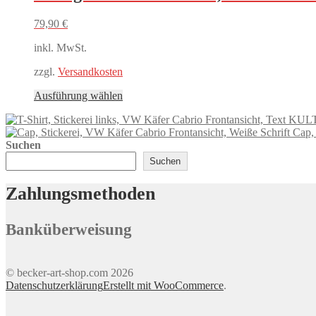
Varianten
auf.
79,90
€
Die
Optionen
inkl. MwSt.
können
auf
zzgl.
Versandkosten
der
Produktseite
Dieses
Ausführung wählen
gewählt
Produkt
werden
weist
Cap, 
mehrere
Suchen
Varianten
auf.
Suchen
Die
Optionen
Zahlungsmethoden
können
auf
der
Banküberweisung
Produktseite
gewählt
werden
© becker-art-shop.com 2026
Datenschutzerklärung
Erstellt mit WooCommerce
.