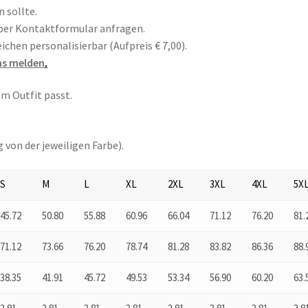
n sollte.
 per Kontaktformular anfragen.
hen personalisierbar (Aufpreis € 7,00).
uns melden
.
em Outfit passt.
 von der jeweiligen Farbe).
S
M
L
XL
2XL
3XL
4XL
5X
45.72
50.80
55.88
60.96
66.04
71.12
76.20
81.
71.12
73.66
76.20
78.74
81.28
83.82
86.36
88.
38.35
41.91
45.72
49.53
53.34
56.90
60.20
63.