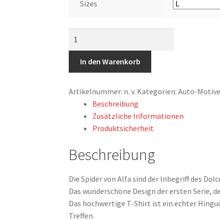
Sizes
T-
Shirt,
Alfa
In den Warenkorb
Romeo
Spider
Artikelnummer:
n. v.
Kategorien:
Auto-Motive
Duetto,
Beschreibung
Strichzeichnung,
Zusätzliche Informationen
Rot,
Produktsicherheit
mit
Kennzeichen
Beschreibung
personalisierbar
Menge
Die Spider von Alfa sind der Inbegriff des Dolce
Das wunderschöne Design der ersten Serie, de
Das hochwertige T-Shirt ist ein echter Hingu
Treffen.