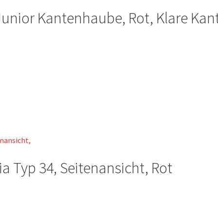
Junior Kantenhaube, Rot, Klare Kan
te
a Typ 34, Seitenansicht, Rot