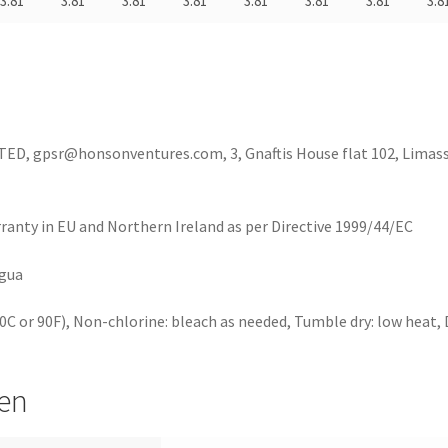
3.81
3.81
3.81
3.81
3.81
3.81
3.81
3.8
D, gpsr@honsonventures.com, 3, Gnaftis House flat 102, Limass
arranty in EU and Northern Ireland as per Directive 1999/44/EC
agua
0C or 90F), Non-chlorine: bleach as needed, Tumble dry: low heat,
nen