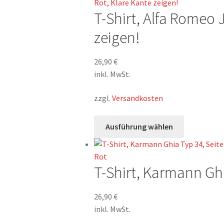
mehrere
T-Shirt, Alfa Romeo 
Varianten
auf.
zeigen!
Die
Optionen
26,90
€
können
inkl. MwSt.
auf
der
zzgl.
Versandkosten
Produktsei
gewählt
Dieses
Ausführung wählen
werden
Produkt
weist
mehrere
T-Shirt, Karmann Ghi
Varianten
auf.
Die
26,90
€
Optionen
inkl. MwSt.
können