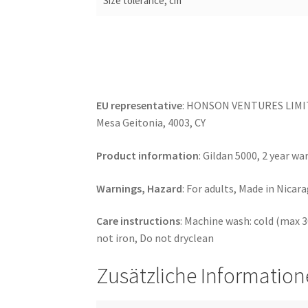
Size tolerance, cm
EU representative
: HONSON VENTURES LIMITE
Mesa Geitonia, 4003, CY
Product information
: Gildan 5000, 2 year w
Warnings, Hazard
: For adults, Made in Nicar
Care instructions
: Machine wash: cold (max 3
not iron, Do not dryclean
Zusätzliche Informatio