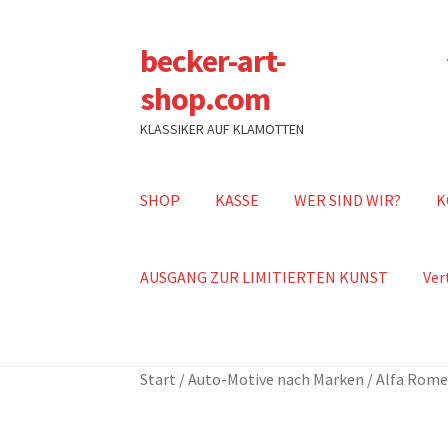
becker-art-
Zur
Zum
Navigation
Inhalt
shop.com
springen
springen
KLASSIKER AUF KLAMOTTEN
SHOP
KASSE
WER SIND WIR?
K
AUSGANG ZUR LIMITIERTEN KUNST
Ver
Start
/
Auto-Motive nach Marken
/
Alfa Rom