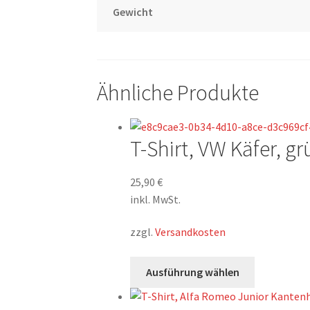
Gewicht
Ähnliche Produkte
T-Shirt, VW Käfer, gr
25,90
€
inkl. MwSt.
zzgl.
Versandkosten
Dieses
Ausführung wählen
Produkt
weist