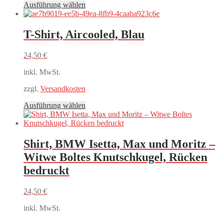
Dieses
Ausführung wählen
Produkt
weist
mehrere
T-Shirt, Aircooled, Blau
Varianten
auf.
24,50
€
Die
Optionen
inkl. MwSt.
können
auf
zzgl.
Versandkosten
der
Produktseite
Dieses
Ausführung wählen
gewählt
Produkt
werden
weist
mehrere
Varianten
Shirt, BMW Isetta, Max und Moritz –
auf.
Witwe Boltes Knutschkugel, Rücken
Die
Optionen
bedruckt
können
auf
24,50
€
der
Produktseite
inkl. MwSt.
gewählt
werden