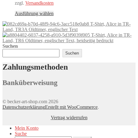
zzgl.
Versandkosten
Dieses
Ausführung wählen
Produkt
T-Shirt, Alice in TR-
weist
Land, TR3A Oldtimer, englischer Text
mehrere
T-Shirt, Alice in TR-
Varianten
Land, TR6 Oldtimer, englischer Text, beidseitig bedruckt
auf.
Suchen
Die
Optionen
Suchen
können
auf
Zahlungsmethoden
der
Produktseite
gewählt
Banküberweisung
werden
© becker-art-shop.com 2026
Datenschutzerklärung
Erstellt mit WooCommerce
.
Vertrag widerrufen
Mein Konto
Suche