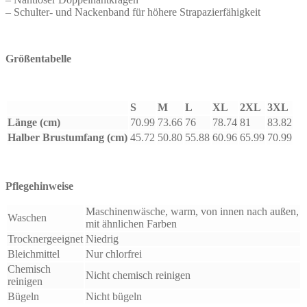
– Schulter- und Nackenband für höhere Strapazierfähigkeit
Größentabelle
S
M
L
XL
2XL
3XL
Länge (cm)
70.99
73.66
76
78.74
81
83.82
Halber Brustumfang (cm)
45.72
50.80
55.88
60.96
65.99
70.99
Pflegehinweise
Maschinenwäsche, warm, von innen nach außen,
Waschen
mit ähnlichen Farben
Trocknergeeignet
Niedrig
Bleichmittel
Nur chlorfrei
Chemisch
Nicht chemisch reinigen
reinigen
Bügeln
Nicht bügeln