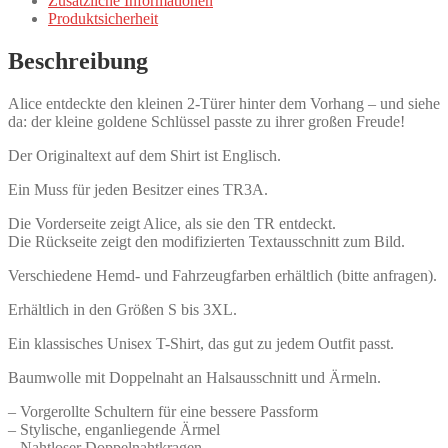
Zusätzliche Informationen
beidseitig
Produktsicherheit
bedruckt
Menge
Beschreibung
Alice entdeckte den kleinen 2-Türer hinter dem Vorhang – und siehe
da: der kleine goldene Schlüssel passte zu ihrer großen Freude!
Der Originaltext auf dem Shirt ist Englisch.
Ein Muss für jeden Besitzer eines TR3A.
Die Vorderseite zeigt Alice, als sie den TR entdeckt.
Die Rückseite zeigt den modifizierten Textausschnitt zum Bild.
Verschiedene Hemd- und Fahrzeugfarben erhältlich (bitte anfragen).
Erhältlich in den Größen S bis 3XL.
Ein klassisches Unisex T-Shirt, das gut zu jedem Outfit passt.
Baumwolle mit Doppelnaht an Halsausschnitt und Ärmeln.
– Vorgerollte Schultern für eine bessere Passform
– Stylische, enganliegende Ärmel
– Nahtloser Doppelnahtkragen