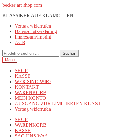
Zur
Zum
becker-art-shop.com
Navigation
Inhalt
KLASSIKER AUF KLAMOTTEN
springen
springen
Vertrag widerrufen
Datenschutzerklärung
Impressum/Imprint
AGB
Suchen
Suchen
nach:
Menü
SHOP
KASSE
WER SIND WIR?
KONTAKT
WARENKORB
MEIN KONTO
AUSGANG ZUR LIMITIERTEN KUNST
Vertrag widerrufen
SHOP
WARENKORB
KASSE
SAG UNS WAS