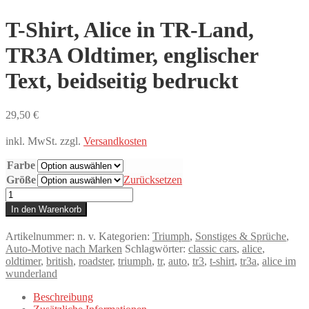
T-Shirt, Alice in TR-Land,
TR3A Oldtimer, englischer
Text, beidseitig bedruckt
29,50
€
inkl. MwSt.
zzgl.
Versandkosten
Farbe
Größe
Zurücksetzen
T-
Shirt,
In den Warenkorb
Alice
in
Artikelnummer:
n. v.
Kategorien:
Triumph
,
Sonstiges & Sprüche
,
TR-
Auto-Motive nach Marken
Schlagwörter:
classic cars
,
alice
,
Land,
oldtimer
,
british
,
roadster
,
triumph
,
tr
,
auto
,
tr3
,
t-shirt
,
tr3a
,
alice im
TR3A
wunderland
Oldtimer,
englischer
Beschreibung
Text,