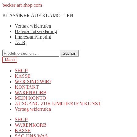
Zur
Zum
becker-art-shop.com
Navigation
Inhalt
KLASSIKER AUF KLAMOTTEN
springen
springen
Vertrag widerrufen
Datenschutzerklärung
Impressum/Imprint
AGB
Suchen
Suchen
nach:
Menü
SHOP
KASSE
WER SIND WIR?
KONTAKT
WARENKORB
MEIN KONTO
AUSGANG ZUR LIMITIERTEN KUNST
Vertrag widerrufen
SHOP
WARENKORB
KASSE
SAG UNS WAS