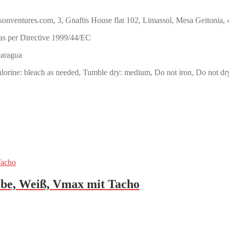
ures.com, 3, Gnaftis House flat 102, Limassol, Mesa Geitonia,
as per Directive 1999/44/EC
caragua
orine: bleach as needed, Tumble dry: medium, Do not iron, Do not dr
ube, Weiß, Vmax mit Tacho