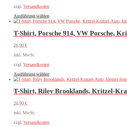
zzgl.
Versandkosten
Dieses
Ausführung wählen
Produkt
weist
mehrere
T-Shirt, Porsche 914, VW Porsche, Kri
Varianten
auf.
26,90
€
Die
Optionen
inkl. MwSt.
können
auf
zzgl.
Versandkosten
der
Produktseite
Dieses
Ausführung wählen
gewählt
Produkt
werden
weist
mehrere
T-Shirt, Riley Brooklands, Kritzel-Kra
Varianten
auf.
26,90
€
Die
Optionen
inkl. MwSt.
können
auf
zzgl.
Versandkosten
der