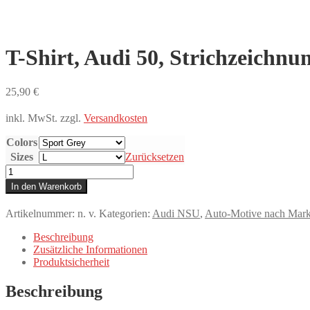
T-Shirt, Audi 50, Strichzeichnu
25,90
€
inkl. MwSt.
zzgl.
Versandkosten
Colors
Sizes
Zurücksetzen
T-
Shirt,
In den Warenkorb
Audi
50,
Artikelnummer:
n. v.
Kategorien:
Audi NSU
,
Auto-Motive nach Mar
Strichzeichnung,
Gelb,
Beschreibung
mit
Zusätzliche Informationen
Kennzeichen
Produktsicherheit
personalisierbar
Menge
Beschreibung