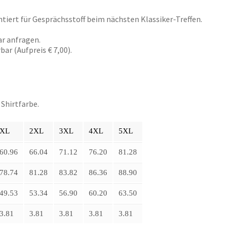
ntiert für Gesprächsstoff beim nächsten Klassiker-Treffen.
r anfragen.
r (Aufpreis € 7,00).
 Shirtfarbe.
XL
2XL
3XL
4XL
5XL
60.96
66.04
71.12
76.20
81.28
78.74
81.28
83.82
86.36
88.90
49.53
53.34
56.90
60.20
63.50
3.81
3.81
3.81
3.81
3.81