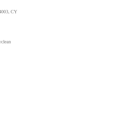
 4003, CY
yclean