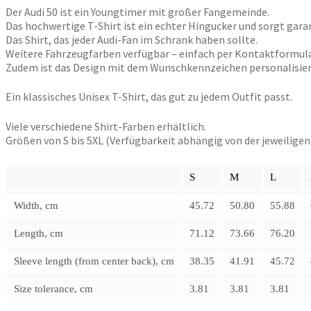
Der Audi 50 ist ein Youngtimer mit großer Fangemeinde.
Das hochwertige T-Shirt ist ein echter Hingucker und sorgt gara
Das Shirt, das jeder Audi-Fan im Schrank haben sollte.
Weitere Fahrzeugfarben verfügbar – einfach per Kontaktformula
Zudem ist das Design mit dem Wunschkennzeichen personalisierba
Ein klassisches Unisex T-Shirt, das gut zu jedem Outfit passt.
Viele verschiedene Shirt-Farben erhältlich.
Größen von S bis 5XL (Verfügbarkeit abhängig von der jeweiligen
S
M
L
Width, cm
45.72
50.80
55.88
Length, cm
71.12
73.66
76.20
Sleeve length (from center back), cm
38.35
41.91
45.72
Size tolerance, cm
3.81
3.81
3.81