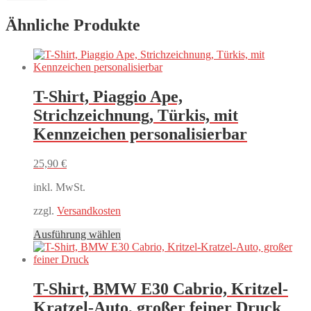
Ähnliche Produkte
T-Shirt, Piaggio Ape,
Strichzeichnung, Türkis, mit
Kennzeichen personalisierbar
25,90
€
inkl. MwSt.
zzgl.
Versandkosten
Dieses
Ausführung wählen
Produkt
weist
mehrere
Varianten
T-Shirt, BMW E30 Cabrio, Kritzel-
auf.
Kratzel-Auto, großer feiner Druck
Die