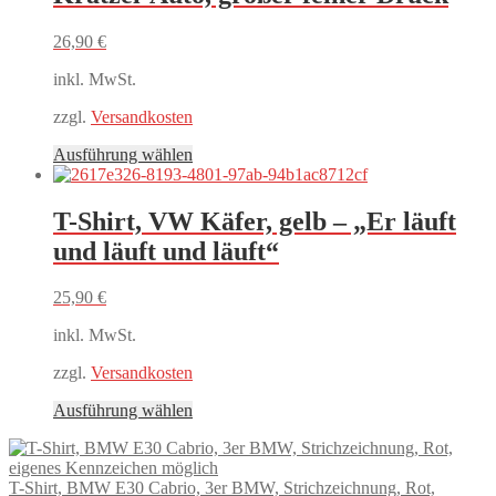
Optionen
können
26,90
€
auf
der
inkl. MwSt.
Produktseite
gewählt
zzgl.
Versandkosten
werden
Dieses
Ausführung wählen
Produkt
weist
mehrere
T-Shirt, VW Käfer, gelb – „Er läuft
Varianten
und läuft und läuft“
auf.
Die
Optionen
25,90
€
können
auf
inkl. MwSt.
der
Produktseite
zzgl.
Versandkosten
gewählt
Dieses
Ausführung wählen
werden
Produkt
weist
mehrere
T-Shirt, BMW E30 Cabrio, 3er BMW, Strichzeichnung, Rot,
Varianten