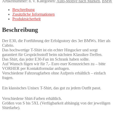
Artikelnummer:
n. v.
Kategorien:
Auto-Motive nach Marken
,
BMW
Cabrio,
3er
Beschreibung
BMW,
Zusätzliche Informationen
Strichzeichnung,
Produktsicherheit
Schwarz,
eigenes
Beschreibung
Kennzeichen
möglich
Menge
Der E30, die Fortführung der Erfolgsstory des 3er BMWs. Hier als
Cabrio.
Das hochwertige T-Shirt ist ein echter Hingucker und sorgt
garantiert für Gesprächsstoff beim nächsten Klassiker-Treffen.
Das Shirt, das jeder E30-Fan im Schrank haben sollte.
Auf Wunsch fügen wir für 7,- Euro euer Kennzeichen zu – bitte
VORHER per Kontaktformular anfragen.
Verschiedene Fahrzeugfarben ohne Aufpreis erhältlich – einfach
fragen.
Ein klassisches Unisex T-Shirt, das gut zu jedem Outfit passt.
Verschiedene Shirt-Farben erhältlich.
Größen von S bis 5XL (Verfügbarkeit abhängig von der jeweiligen
Shirtfarbe).