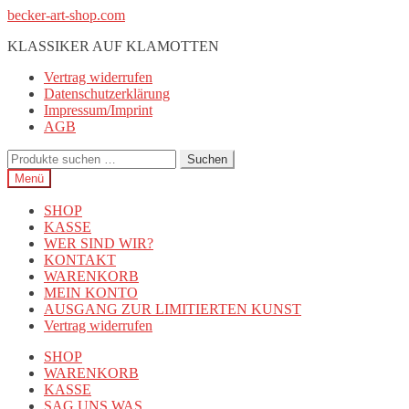
Zur
Zum
becker-art-shop.com
Navigation
Inhalt
KLASSIKER AUF KLAMOTTEN
springen
springen
Vertrag widerrufen
Datenschutzerklärung
Impressum/Imprint
AGB
Suchen
Suchen
nach:
Menü
SHOP
KASSE
WER SIND WIR?
KONTAKT
WARENKORB
MEIN KONTO
AUSGANG ZUR LIMITIERTEN KUNST
Vertrag widerrufen
SHOP
WARENKORB
KASSE
SAG UNS WAS