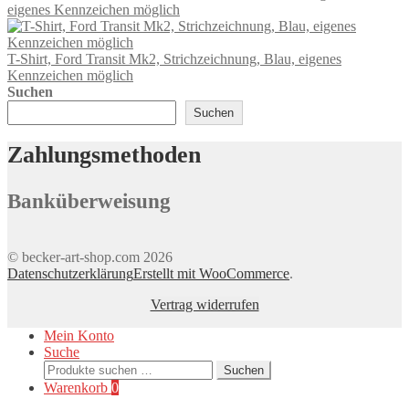
eigenes Kennzeichen möglich
auf.
Die
Optionen
T-Shirt, Ford Transit Mk2, Strichzeichnung, Blau, eigenes
können
Kennzeichen möglich
auf
Suchen
der
Produktseite
Suchen
gewählt
werden
Zahlungsmethoden
Banküberweisung
© becker-art-shop.com 2026
Datenschutzerklärung
Erstellt mit WooCommerce
.
Vertrag widerrufen
Mein Konto
Suche
Suchen
Suchen
nach:
Warenkorb
0