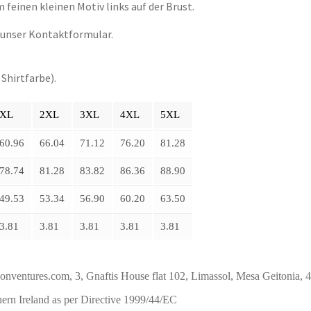
feinen kleinen Motiv links auf der Brust.
r unser Kontaktformular.
Shirtfarbe).
XL
2XL
3XL
4XL
5XL
60.96
66.04
71.12
76.20
81.28
78.74
81.28
83.82
86.36
88.90
49.53
53.34
56.90
60.20
63.50
3.81
3.81
3.81
3.81
3.81
res.com, 3, Gnaftis House flat 102, Limassol, Mesa Geitonia, 
ern Ireland as per Directive 1999/44/EC