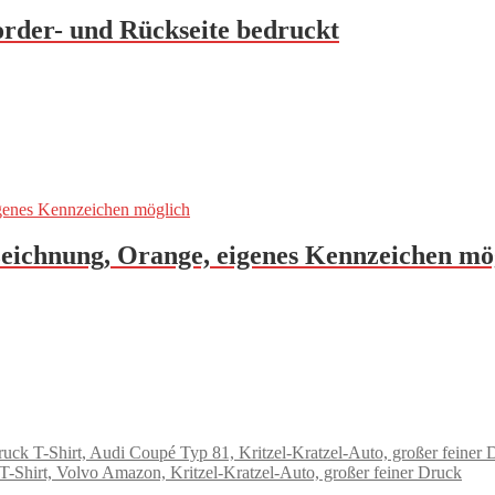
order- und Rückseite bedruckt
eichnung, Orange, eigenes Kennzeichen mö
T-Shirt, Audi Coupé Typ 81, Kritzel-Kratzel-Auto, großer feiner 
T-Shirt, Volvo Amazon, Kritzel-Kratzel-Auto, großer feiner Druck