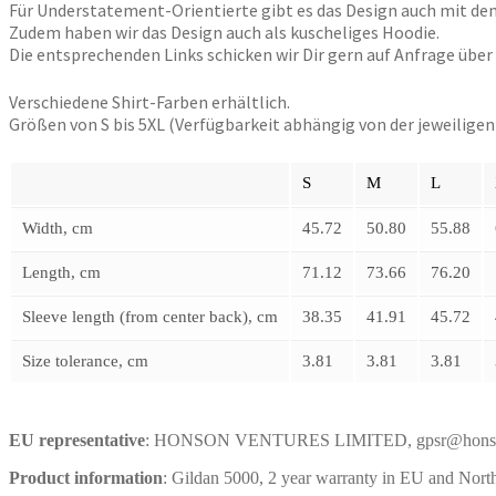
Für Understatement-Orientierte gibt es das Design auch mit dem 
Zudem haben wir das Design auch als kuscheliges Hoodie.
Die entsprechenden Links schicken wir Dir gern auf Anfrage übe
Verschiedene Shirt-Farben erhältlich.
Größen von S bis 5XL (Verfügbarkeit abhängig von der jeweiligen 
S
M
L
Width, cm
45.72
50.80
55.88
Length, cm
71.12
73.66
76.20
Sleeve length (from center back), cm
38.35
41.91
45.72
Size tolerance, cm
3.81
3.81
3.81
EU representative
: HONSON VENTURES LIMITED, gpsr@honsonventu
Product information
: Gildan 5000, 2 year warranty in EU and North