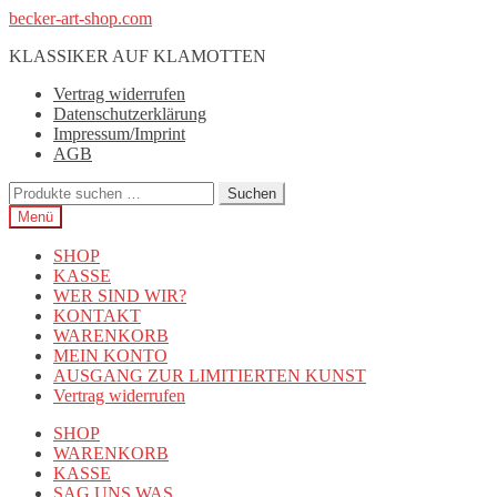
Zur
Zum
becker-art-shop.com
Navigation
Inhalt
KLASSIKER AUF KLAMOTTEN
springen
springen
Vertrag widerrufen
Datenschutzerklärung
Impressum/Imprint
AGB
Suchen
Suchen
nach:
Menü
SHOP
KASSE
WER SIND WIR?
KONTAKT
WARENKORB
MEIN KONTO
AUSGANG ZUR LIMITIERTEN KUNST
Vertrag widerrufen
SHOP
WARENKORB
KASSE
SAG UNS WAS