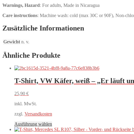
Warnings, Hazard
: For adults, Made in Nicaragua
Care instructions
: Machine wash: cold (max 30C or 90F), Non-chlori
Zusätzliche Informationen
Gewicht
n. v.
Ähnliche Produkte
T-Shirt, VW Käfer, weiß – „Er läuft un
25,90
€
inkl. MwSt.
zzgl.
Versandkosten
Dieses
Ausführung wählen
Produkt