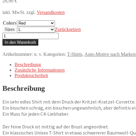
26,90
€
inkl. MwSt.
zzgl.
Versandkosten
Colors
Sizes
Zurücksetzen
T-
Shirt,
In den Warenkorb
Chevrolet
Corvette
Artikelnummer:
n. v.
Kategorien:
T-Shirts
,
Auto-Motive nach Marken
C4,
Kritzel-
Beschreibung
Kratzel-
Zusätzliche Informationen
Auto,
Produktsicherheit
großer
feiner
Beschreibung
Druck
Menge
Ein sehr edles Shirt mit dem Druck der Kritzel-Kratzel-Corvette.
Ein bisschen schräg, ein bisschen ungewöhnlich, aber definitiv e
Ein Muss für jeden C4-Liebhaber.
Der feine Druck ist mittig auf der Brust angeordnet.
Ein klassisches Unisex T-Shirt in etwas schwererer Baumwoll-Qua