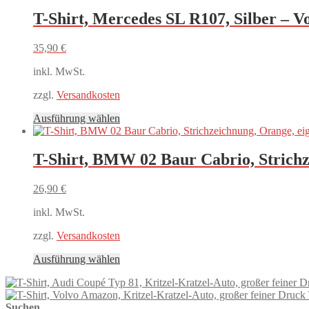
weist
mehrere
T-Shirt, Mercedes SL R107, Silber – V
Varianten
auf.
35,90
€
Die
Optionen
inkl. MwSt.
können
auf
zzgl.
Versandkosten
der
Produktseite
Dieses
Ausführung wählen
gewählt
Produkt
werden
weist
mehrere
T-Shirt, BMW 02 Baur Cabrio, Strichz
Varianten
auf.
26,90
€
Die
Optionen
inkl. MwSt.
können
auf
zzgl.
Versandkosten
der
Produktseite
Dieses
Ausführung wählen
gewählt
Produkt
werden
weist
mehrere
Suchen
Varianten