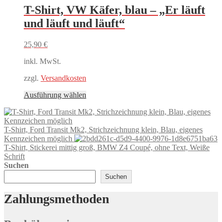
mehrere
T-Shirt, VW Käfer, blau – „Er läuft
Varianten
und läuft und läuft“
auf.
Die
Optionen
25,90
€
können
auf
inkl. MwSt.
der
Produktseite
zzgl.
Versandkosten
gewählt
Dieses
Ausführung wählen
werden
Produkt
weist
mehrere
T-Shirt, Ford Transit Mk2, Strichzeichnung klein, Blau, eigenes
Varianten
Kennzeichen möglich
auf.
T-Shirt, Stickerei mittig groß, BMW Z4 Coupé, ohne Text, Weiße
Die
Schrift
Optionen
Suchen
können
auf
Suchen
der
Produktseite
Zahlungsmethoden
gewählt
werden