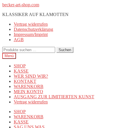
Zur
Zum
becker-art-shop.com
Navigation
Inhalt
KLASSIKER AUF KLAMOTTEN
springen
springen
Vertrag widerrufen
Datenschutzerklärung
Impressum/Imprint
AGB
Suchen
Suchen
nach:
Menü
SHOP
KASSE
WER SIND WIR?
KONTAKT
WARENKORB
MEIN KONTO
AUSGANG ZUR LIMITIERTEN KUNST
Vertrag widerrufen
SHOP
WARENKORB
KASSE
SAG UNS WAS