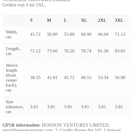
Größen von S bis 5XL.
S
M
L
XL
2XL
3XL
Width,
45.72
50.80
55.88
60.96
66.04
71.12
cm
Length,
71.12
73.66
76.20
78.74
81.28
83.82
cm
Sleeve
length
(from
38.35
41.91
45.72
49.53
53.34
56.90
center
back),
cm
Size
tolerance,
3.81
3.81
3.81
3.81
3.81
3.81
cm
GPSR information
: HONSON VENTURES LIMITED,
gpsr@honsonventures.com, 3, Gnaftis House flat 102, Limassol,