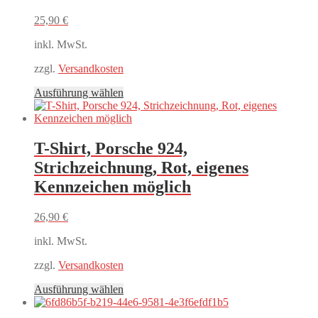
25,90
€
inkl. MwSt.
zzgl.
Versandkosten
Dieses
Ausführung wählen
Produkt
weist
mehrere
Varianten
T-Shirt, Porsche 924,
auf.
Strichzeichnung, Rot, eigenes
Die
Optionen
Kennzeichen möglich
können
auf
26,90
€
der
Produktseite
inkl. MwSt.
gewählt
werden
zzgl.
Versandkosten
Dieses
Ausführung wählen
Produkt
weist