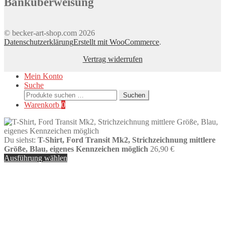
Banküberweisung
© becker-art-shop.com 2026
Datenschutzerklärung
Erstellt mit WooCommerce
.
Vertrag widerrufen
Mein Konto
Suche
Suchen
Suchen
nach:
Warenkorb
0
Du siehst:
T-Shirt, Ford Transit Mk2, Strichzeichnung mittlere
Größe, Blau, eigenes Kennzeichen möglich
26,90
€
Ausführung wählen