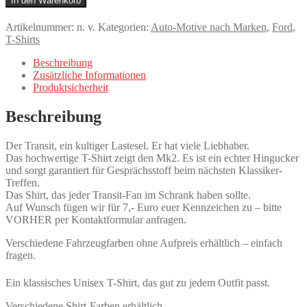
In den Warenkorb
Ford
Transit
Artikelnummer:
n. v.
Kategorien:
Auto-Motive nach Marken
,
Ford
,
Mk2,
T-Shirts
Strichzeichnung
mittlere
Beschreibung
Größe,
Zusätzliche Informationen
Blau,
Produktsicherheit
eigenes
Kennzeichen
Beschreibung
möglich
Menge
Der Transit, ein kultiger Lastesel. Er hat viele Liebhaber.
Das hochwertige T-Shirt zeigt den Mk2. Es ist ein echter Hingucker
und sorgt garantiert für Gesprächsstoff beim nächsten Klassiker-
Treffen.
Das Shirt, das jeder Transit-Fan im Schrank haben sollte.
Auf Wunsch fügen wir für 7,- Euro euer Kennzeichen zu – bitte
VORHER per Kontaktformular anfragen.
Verschiedene Fahrzeugfarben ohne Aufpreis erhältlich – einfach
fragen.
Ein klassisches Unisex T-Shirt, das gut zu jedem Outfit passt.
Verschiedene Shirt-Farben erhältlich.