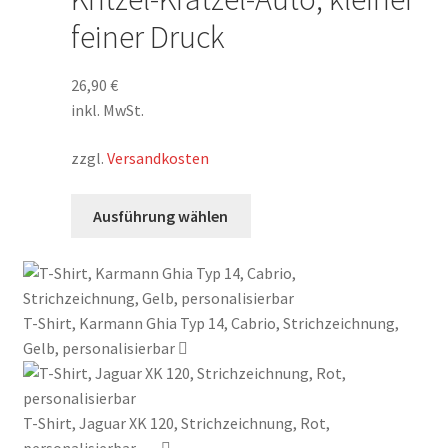
Die
feiner Druck
Optionen
können
auf
26,90
€
der
inkl. MwSt.
Produktseite
zzgl.
Versandkosten
gewählt
werden
Dieses
Ausführung wählen
Produkt
weist
mehrere
Varianten
T-Shirt, Karmann Ghia Typ 14, Cabrio, Strichzeichnung,
auf.
Gelb, personalisierbar
Die
Optionen
können
T-Shirt, Jaguar XK 120, Strichzeichnung, Rot,
auf