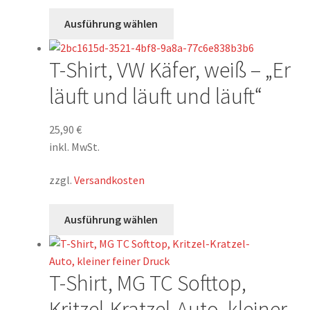
Dieses
Ausführung wählen
Produkt
weist
T-Shirt, VW Käfer, weiß – „Er
mehrere
Varianten
läuft und läuft und läuft“
auf.
Die
25,90
€
Optionen
inkl. MwSt.
können
auf
zzgl.
Versandkosten
der
Produktseite
Dieses
Ausführung wählen
gewählt
Produkt
werden
weist
mehrere
T-Shirt, MG TC Softtop,
Varianten
auf.
Kritzel-Kratzel-Auto, kleiner