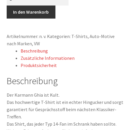
Shirt,
Karmann
In den Warenkorb
Ghia
Typ
14,
Artikelnummer:
n. v.
Kategorien:
T-Shirts
,
Auto-Motive
Cabrio,
nach Marken
,
VW
Strichzeichnung,
Beschreibung
Türkis,
Zusätzliche Informationen
personalisierbar
Produktsicherheit
Menge
Beschreibung
Der Karmann Ghia ist Kult.
Das hochwertige T-Shirt ist ein echter Hingucker und sorgt
garantiert für Gesprächsstoff beim nächsten Klassiker-
Treffen.
Das Shirt, das jeder Typ 14-Fan im Schrank haben sollte.