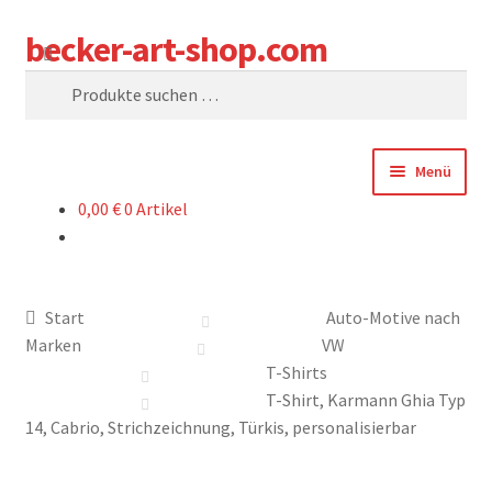
becker-art-shop.com
Zur
Zum
Suchen
Navigation
Inhalt
Suchen
springen
springen
nach:
Menü
0,00
€
0 Artikel
SHOP
WARENKORB
Start
Auto-Motive nach
KASSE
Marken
VW
T-Shirts
SAG UNS WAS
T-Shirt, Karmann Ghia Typ
14, Cabrio, Strichzeichnung, Türkis, personalisierbar
WER SIND WIR?