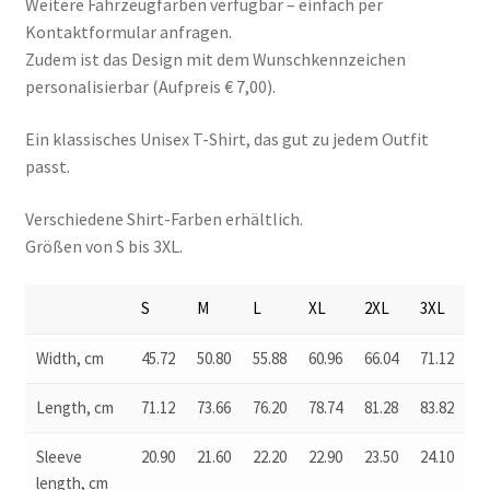
Weitere Fahrzeugfarben verfügbar – einfach per
Kontaktformular anfragen.
Zudem ist das Design mit dem Wunschkennzeichen
personalisierbar (Aufpreis € 7,00).
Ein klassisches Unisex T-Shirt, das gut zu jedem Outfit
passt.
Verschiedene Shirt-Farben erhältlich.
Größen von S bis 3XL.
S
M
L
XL
2XL
3XL
Width, cm
45.72
50.80
55.88
60.96
66.04
71.12
Length, cm
71.12
73.66
76.20
78.74
81.28
83.82
Sleeve
20.90
21.60
22.20
22.90
23.50
24.10
length, cm