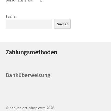
personalisierbar
der
Produktseite
gewählt
Suchen
werden
Suchen
Zahlungsmethoden
Banküberweisung
© becker-art-shop.com 2026