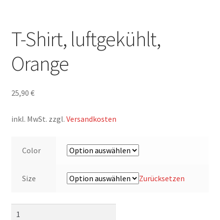
MEIN KONTO
T-Shirt, luftgekühlt,
AGB
Orange
Impressum/Imprint
25,90
€
inkl. MwSt.
zzgl.
Versandkosten
Color
Size
Zurücksetzen
T-