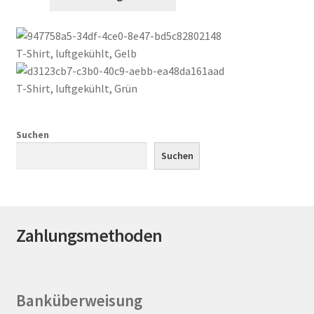
Produkt
weist
mehrere
T-Shirt, luftgekühlt, Gelb
Varianten
auf.
T-Shirt, luftgekühlt, Grün
Die
Optionen
können
Suchen
auf
Suchen
der
Produktseite
gewählt
werden
Zahlungsmethoden
Banküberweisung