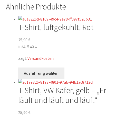
Ähnliche Produkte
T-Shirt, luftgekühlt, Rot
25,90
€
inkl. MwSt.
zzgl.
Versandkosten
Dieses
Ausführung wählen
Produkt
weist
T-Shirt, VW Käfer, gelb – „Er
mehrere
Varianten
läuft und läuft und läuft“
auf.
Die
25,90
€