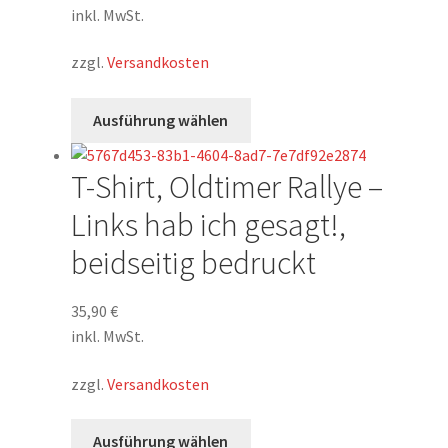
Optionen
inkl. MwSt.
können
auf
zzgl.
Versandkosten
der
Produktseite
Dieses
Ausführung wählen
gewählt
Produkt
werden
weist
T-Shirt, Oldtimer Rallye –
mehrere
Varianten
Links hab ich gesagt!,
auf.
beidseitig bedruckt
Die
Optionen
können
35,90
€
auf
inkl. MwSt.
der
zzgl.
Versandkosten
Produktseite
gewählt
Dieses
werden
Ausführung wählen