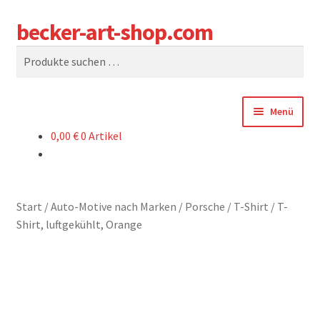
becker-art-shop.com
Zur
Zum
Suchen
Navigation
Inhalt
Suchen
springen
springen
nach:
Menü
0,00
€
0 Artikel
SHOP
WARENKORB
Start
/
Auto-Motive nach Marken
/
Porsche
/
T-Shirt
/
T-
KASSE
Shirt, luftgekühlt, Orange
SAG UNS WAS
WER SIND WIR?