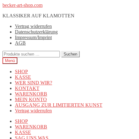
Zur
Zum
becker-art-shop.com
Navigation
Inhalt
KLASSIKER AUF KLAMOTTEN
springen
springen
Vertrag widerrufen
Datenschutzerklärung
Impressum/Imprint
AGB
Suchen
Suchen
nach:
Menü
SHOP
KASSE
WER SIND WIR?
KONTAKT
WARENKORB
MEIN KONTO
AUSGANG ZUR LIMITIERTEN KUNST
Vertrag widerrufen
SHOP
WARENKORB
KASSE
SAG UNS WAS