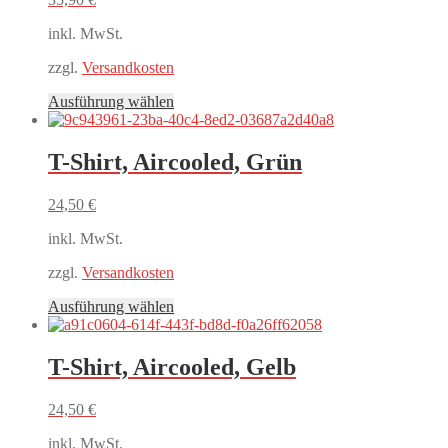
inkl. MwSt.
zzgl.
Versandkosten
Dieses
Ausführung wählen
Produkt
weist
mehrere
T-Shirt, Aircooled, Grün
Varianten
auf.
24,50
€
Die
Optionen
inkl. MwSt.
können
auf
zzgl.
Versandkosten
der
Produktseite
Dieses
Ausführung wählen
gewählt
Produkt
werden
weist
mehrere
T-Shirt, Aircooled, Gelb
Varianten
auf.
24,50
€
Die
Optionen
inkl. MwSt.