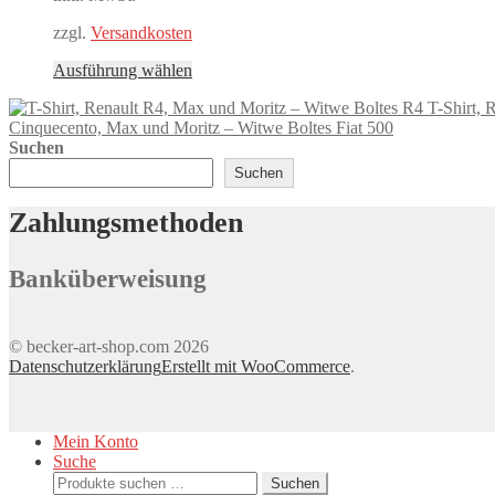
können
auf
zzgl.
Versandkosten
der
Produktseite
Dieses
Ausführung wählen
gewählt
Produkt
werden
T-Shirt, 
weist
Cinquecento, Max und Moritz – Witwe Boltes Fiat 500
mehrere
Suchen
Varianten
auf.
Suchen
Die
Optionen
Zahlungsmethoden
können
auf
der
Banküberweisung
Produktseite
gewählt
werden
© becker-art-shop.com 2026
Datenschutzerklärung
Erstellt mit WooCommerce
.
Mein Konto
Suche
Suchen
Suchen