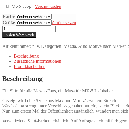
inkl. MwSt.
zzgl.
Versandkosten
Farbe
Größe
Zurücksetzen
T-
Shirt,
In den Warenkorb
Mazda
MX-
Artikelnummer:
n. v.
Kategorien:
Mazda
,
Auto-Motive nach Marken
5,
Max
Beschreibung
und
Zusätzliche Informationen
Moritz
Produktsicherheit
–
Witwe
Beschreibung
Boltes
MX-
5
Ein Shirt für alle Mazda-Fans, ein Muss für MX-5 Liebhaber.
Menge
Gezeigt wird eine Szene aus Max und Moritz’ zweitem Streich.
Was bislang streng unter Verschluss gehalten wurde, ist ein Blick in 
Nun zum ersten Mal der Öffentlichkeit zugänglich, wundert man sich 
Verschiedene Shirt-Farben erhältlich. Auf Anfrage auch mit farbigem