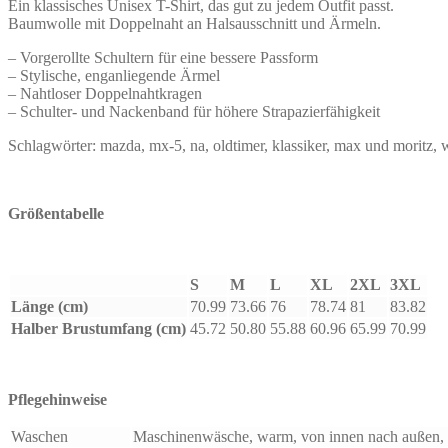
Ein klassisches Unisex T-Shirt, das gut zu jedem Outfit passt.
Baumwolle mit Doppelnaht an Halsausschnitt und Ärmeln.
– Vorgerollte Schultern für eine bessere Passform
– Stylische, enganliegende Ärmel
– Nahtloser Doppelnahtkragen
– Schulter- und Nackenband für höhere Strapazierfähigkeit
Schlagwörter: mazda, mx-5, na
, oldtimer, klassiker, max und moritz,
Größentabelle
S
M
L
XL
2XL
3XL
Länge (cm)
70.99
73.66
76
78.74
81
83.82
Halber Brustumfang (cm)
45.72
50.80
55.88
60.96
65.99
70.99
Pflegehinweise
Waschen
Maschinenwäsche, warm, von innen nach außen, 