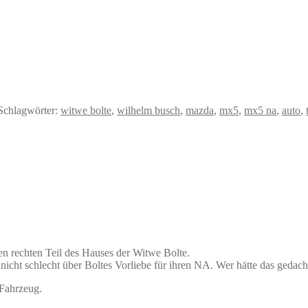
Schlagwörter:
witwe bolte
,
wilhelm busch
,
mazda
,
mx5
,
mx5 na
,
auto
,
den rechten Teil des Hauses der Witwe Bolte.
nicht schlecht über Boltes Vorliebe für ihren NA
.
Wer hätte das gedach
 Fahrzeug.