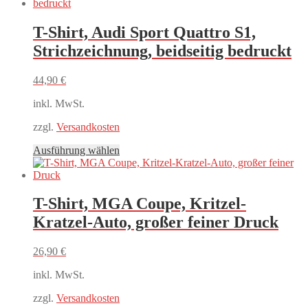
weist
mehrere
Varianten
T-Shirt, Audi Sport Quattro S1,
auf.
Strichzeichnung, beidseitig bedruckt
Die
Optionen
können
44,90
€
auf
der
inkl. MwSt.
Produktseite
gewählt
zzgl.
Versandkosten
werden
Dieses
Ausführung wählen
Produkt
weist
mehrere
Varianten
T-Shirt, MGA Coupe, Kritzel-
auf.
Kratzel-Auto, großer feiner Druck
Die
Optionen
können
26,90
€
auf
der
inkl. MwSt.
Produktseite
gewählt
zzgl.
Versandkosten