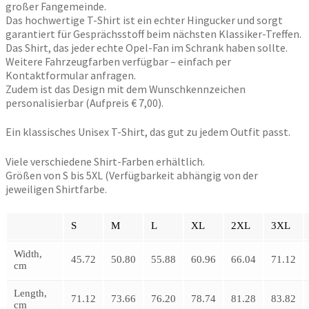
großer Fangemeinde.
Das hochwertige T-Shirt ist ein echter Hingucker und sorgt
garantiert für Gesprächsstoff beim nächsten Klassiker-Treffen.
Das Shirt, das jeder echte Opel-Fan im Schrank haben sollte.
Weitere Fahrzeugfarben verfügbar – einfach per
Kontaktformular anfragen.
Zudem ist das Design mit dem Wunschkennzeichen
personalisierbar (Aufpreis € 7,00).
Ein klassisches Unisex T-Shirt, das gut zu jedem Outfit passt.
Viele verschiedene Shirt-Farben erhältlich.
Größen von S bis 5XL (Verfügbarkeit abhängig von der
jeweiligen Shirtfarbe.
S
M
L
XL
2XL
3XL
Width,
45.72
50.80
55.88
60.96
66.04
71.12
cm
Length,
71.12
73.66
76.20
78.74
81.28
83.82
cm