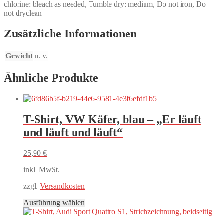
chlorine: bleach as needed, Tumble dry: medium, Do not iron, Do
not dryclean
Zusätzliche Informationen
Gewicht
n. v.
Ähnliche Produkte
T-Shirt, VW Käfer, blau – „Er läuft
und läuft und läuft“
25,90
€
inkl. MwSt.
zzgl.
Versandkosten
Dieses
Ausführung wählen
Produkt