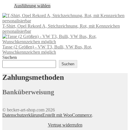
werden
Dieses
Ausführung wählen
Produkt
weist
mehrere
T-Shirt, Opel Rekord A, Strichzeichnung, Rot, mit Kennzeichen
Varianten
personalisierbar
auf.
Die
Optionen
Tasse (2 Größen) - VW T3, Bulli, VW Bus, Rot,
können
Wunschkennzeichen möglich
auf
Suchen
der
Produktseite
Suchen
gewählt
werden
Zahlungsmethoden
Banküberweisung
© becker-art-shop.com 2026
Datenschutzerklärung
Erstellt mit WooCommerce
.
Vertrag widerrufen