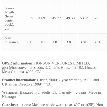
Sleeve
length
(from
38.35
41.91
45.72
49.53
53.34
56.90
center
back),
cm
Size
tolerance,
3.81
3.81
3.81
3.81
3.81
3.81
cm
GPSR information
: HONSON VENTURES LIMITED,
gpsr@honsonventures.com, 3, Gnaftis House flat 102, Limassol,
Mesa Geitonia, 4003, CY
Product information
: Gildan, 5000, 2 year warranty in EU and
UK as per Directive 1999/44/EC
Warnings, Hazzard
: For adults, EU warranty – 2 years, Made in
Nicaragua
Care instructions
: Machine wash: warm (max 40C or 105F), Non-