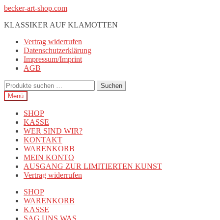
Zur
Zum
becker-art-shop.com
Navigation
Inhalt
KLASSIKER AUF KLAMOTTEN
springen
springen
Vertrag widerrufen
Datenschutzerklärung
Impressum/Imprint
AGB
Suchen
Suchen
nach:
Menü
SHOP
KASSE
WER SIND WIR?
KONTAKT
WARENKORB
MEIN KONTO
AUSGANG ZUR LIMITIERTEN KUNST
Vertrag widerrufen
SHOP
WARENKORB
KASSE
SAG UNS WAS