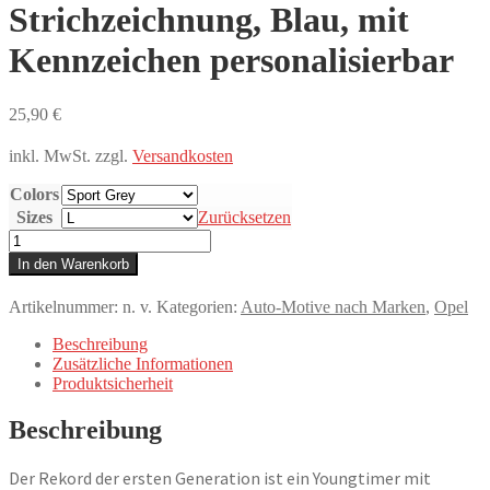
Strichzeichnung, Blau, mit
Kennzeichen personalisierbar
25,90
€
inkl. MwSt.
zzgl.
Versandkosten
Colors
Sizes
Zurücksetzen
T-
Shirt,
In den Warenkorb
Opel
Rekord
Artikelnummer:
n. v.
Kategorien:
Auto-Motive nach Marken
,
Opel
A,
Strichzeichnung,
Beschreibung
Blau,
Zusätzliche Informationen
mit
Produktsicherheit
Kennzeichen
personalisierbar
Beschreibung
Menge
Der Rekord der ersten Generation ist ein Youngtimer mit