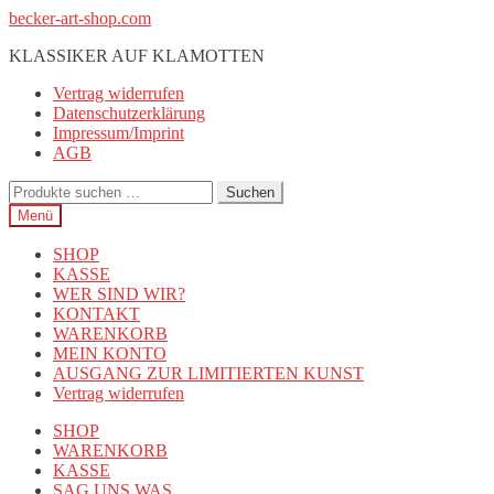
Zur
Zum
becker-art-shop.com
Navigation
Inhalt
KLASSIKER AUF KLAMOTTEN
springen
springen
Vertrag widerrufen
Datenschutzerklärung
Impressum/Imprint
AGB
Suchen
Suchen
nach:
Menü
SHOP
KASSE
WER SIND WIR?
KONTAKT
WARENKORB
MEIN KONTO
AUSGANG ZUR LIMITIERTEN KUNST
Vertrag widerrufen
SHOP
WARENKORB
KASSE
SAG UNS WAS