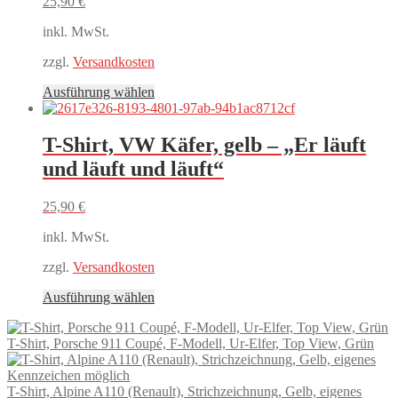
25,90
€
der
Produktseite
inkl. MwSt.
gewählt
werden
zzgl.
Versandkosten
Dieses
Ausführung wählen
Produkt
weist
mehrere
T-Shirt, VW Käfer, gelb – „Er läuft
Varianten
und läuft und läuft“
auf.
Die
Optionen
25,90
€
können
auf
inkl. MwSt.
der
Produktseite
zzgl.
Versandkosten
gewählt
Dieses
Ausführung wählen
werden
Produkt
weist
T-Shirt, Porsche 911 Coupé, F-Modell, Ur-Elfer, Top View, Grün
mehrere
Varianten
auf.
T-Shirt, Alpine A110 (Renault), Strichzeichnung, Gelb, eigenes
Die