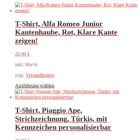
T-Shirt, Alfa Romeo Junior
Kantenhaube, Rot, Klare Kante
zeigen!
26,90
€
inkl. MwSt.
zzgl.
Versandkosten
Dieses
Ausführung wählen
Produkt
weist
mehrere
Varianten
T-Shirt, Piaggio Ape,
auf.
Strichzeichnung, Türkis, mit
Die
Optionen
Kennzeichen personalisierbar
können
auf