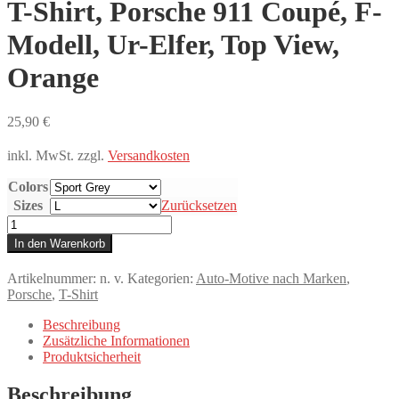
T-Shirt, Porsche 911 Coupé, F-
Modell, Ur-Elfer, Top View,
Orange
25,90
€
inkl. MwSt.
zzgl.
Versandkosten
Colors
Sizes
Zurücksetzen
T-
Shirt,
In den Warenkorb
Porsche
911
Artikelnummer:
n. v.
Kategorien:
Auto-Motive nach Marken
,
Coupé,
Porsche
,
T-Shirt
F-
Modell,
Beschreibung
Ur-
Zusätzliche Informationen
Elfer,
Produktsicherheit
Top
View,
Beschreibung
Orange