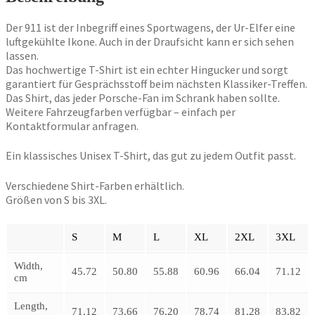
Menge
Der 911 ist der Inbegriff eines Sportwagens, der Ur-Elfer eine
luftgekühlte Ikone. Auch in der Draufsicht kann er sich sehen
lassen.
Das hochwertige T-Shirt ist ein echter Hingucker und sorgt
garantiert für Gesprächsstoff beim nächsten Klassiker-Treffen.
Das Shirt, das jeder Porsche-Fan im Schrank haben sollte.
Weitere Fahrzeugfarben verfügbar – einfach per
Kontaktformular anfragen.
Ein klassisches Unisex T-Shirt, das gut zu jedem Outfit passt.
Verschiedene Shirt-Farben erhältlich.
Größen von S bis 3XL.
S
M
L
XL
2XL
3XL
Width,
45.72
50.80
55.88
60.96
66.04
71.12
cm
Length,
71.12
73.66
76.20
78.74
81.28
83.82