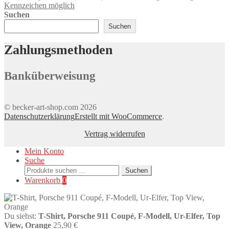
Kennzeichen möglich
Optionen
Suchen
können
auf
Suchen
der
Produktseite
Zahlungsmethoden
gewählt
werden
Banküberweisung
© becker-art-shop.com 2026
Datenschutzerklärung
Erstellt mit WooCommerce
.
Vertrag widerrufen
Mein Konto
Suche
Suchen
Suchen
nach:
Warenkorb
0
Du siehst:
T-Shirt, Porsche 911 Coupé, F-Modell, Ur-Elfer, Top
View, Orange
25,90
€