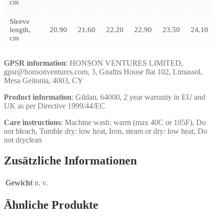
cm
Sleeve
length,
20.90
21.60
22.20
22.90
23.50
24.10
cm
GPSR information
: HONSON VENTURES LIMITED,
gpsr@honsonventures.com, 3, Gnaftis House flat 102, Limassol,
Mesa Geitonia, 4003, CY
Product information
: Gildan, 64000, 2 year warranty in EU and
UK as per Directive 1999/44/EC
Care instructions
: Machine wash: warm (max 40C or 105F), Do
not bleach, Tumble dry: low heat, Iron, steam or dry: low heat, Do
not dryclean
Zusätzliche Informationen
Gewicht
n. v.
Ähnliche Produkte