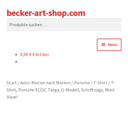
becker-art-shop.com
Zur
Zum
Suchen
Navigation
Inhalt
Suchen
springen
springen
nach:
Menü
0,00
€
0 Artikel
SHOP
WARENKORB
Start
/
Auto-Motive nach Marken
/
Porsche
/
T-Shirt
/
T-
KASSE
Shirt, Porsche 911SC Targa, G-Modell, Schriftzüge, Must
Have!
SAG UNS WAS
WER SIND WIR?