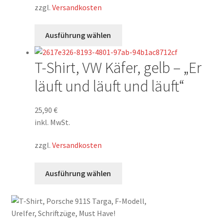
auf
zzgl.
Versandkosten
der
Produktseite
Dieses
Ausführung wählen
gewählt
Produkt
werden
weist
T-Shirt, VW Käfer, gelb – „Er
mehrere
Varianten
läuft und läuft und läuft“
auf.
Die
25,90
€
Optionen
inkl. MwSt.
können
auf
zzgl.
Versandkosten
der
Produktseite
Dieses
Ausführung wählen
gewählt
Produkt
werden
weist
mehrere
Varianten