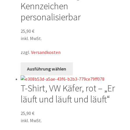
Kennzeichen
personalisierbar
25,90
€
inkl. MwSt.
zzgl.
Versandkosten
Dieses
Ausführung wählen
Produkt
weist
T-Shirt, VW Käfer, rot – „Er
mehrere
Varianten
läuft und läuft und läuft“
auf.
Die
25,90
€
Optionen
inkl. MwSt.
können