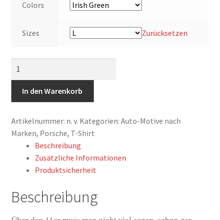
Colors
Sizes
Zurücksetzen
T-
Shirt,
Porsche
In den Warenkorb
911SC
Targa,
Artikelnummer:
n. v.
Kategorien:
Auto-Motive nach
G-
Marken
,
Porsche
,
T-Shirt
Modell,
Beschreibung
Schriftzüge,
Zusätzliche Informationen
Must
Produktsicherheit
Have!
Menge
Beschreibung