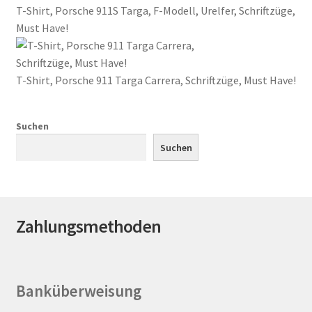
T-Shirt, Porsche 911S Targa, F-Modell, Urelfer, Schriftzüge,
auf.
Must Have!
Die
Optionen
können
T-Shirt, Porsche 911 Targa Carrera, Schriftzüge, Must Have!
auf
der
Produktseite
Suchen
gewählt
Suchen
werden
Zahlungsmethoden
Banküberweisung