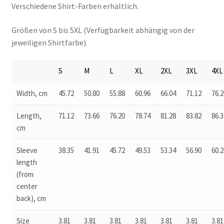
Verschiedene Shirt-Farben erhältlich.
Größen von S bis 5XL (Verfügbarkeit abhängig von der
jeweiligen Shirtfarbe).
S
M
L
XL
2XL
3XL
4XL
Width, cm
45.72
50.80
55.88
60.96
66.04
71.12
76.2
Length,
71.12
73.66
76.20
78.74
81.28
83.82
86.3
cm
Sleeve
38.35
41.91
45.72
49.53
53.34
56.90
60.2
length
(from
center
back), cm
Size
3.81
3.81
3.81
3.81
3.81
3.81
3.81