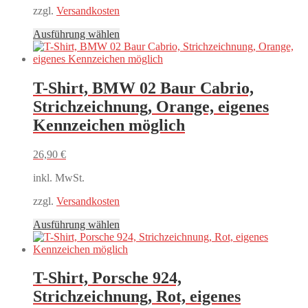
zzgl.
Versandkosten
Dieses
Ausführung wählen
Produkt
weist
mehrere
Varianten
T-Shirt, BMW 02 Baur Cabrio,
auf.
Strichzeichnung, Orange, eigenes
Die
Optionen
Kennzeichen möglich
können
auf
26,90
€
der
Produktseite
inkl. MwSt.
gewählt
werden
zzgl.
Versandkosten
Dieses
Ausführung wählen
Produkt
weist
mehrere
Varianten
T-Shirt, Porsche 924,
auf.
Strichzeichnung, Rot, eigenes
Die