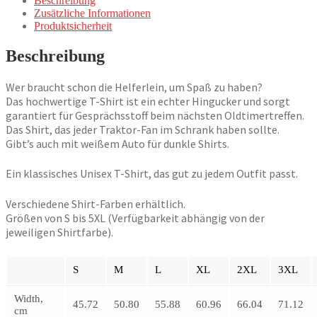
Beschreibung
Text,
Zusätzliche Informationen
Spaßmacher
Produktsicherheit
Menge
Beschreibung
Wer braucht schon die Helferlein, um Spaß zu haben?
Das hochwertige T-Shirt ist ein echter Hingucker und sorgt
garantiert für Gesprächsstoff beim nächsten Oldtimertreffen.
Das Shirt, das jeder Traktor-Fan im Schrank haben sollte.
Gibt’s auch mit weißem Auto für dunkle Shirts.
Ein klassisches Unisex T-Shirt, das gut zu jedem Outfit passt.
Verschiedene Shirt-Farben erhältlich.
Größen von S bis 5XL (Verfügbarkeit abhängig von der
jeweiligen Shirtfarbe).
S
M
L
XL
2XL
3XL
Width,
45.72
50.80
55.88
60.96
66.04
71.12
cm