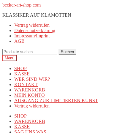
Zur
Zum
becker-art-shop.com
Navigation
Inhalt
KLASSIKER AUF KLAMOTTEN
springen
springen
Vertrag widerrufen
Datenschutzerklärung
Impressum/Imprint
AGB
Suchen
Suchen
nach:
Menü
SHOP
KASSE
WER SIND WIR?
KONTAKT
WARENKORB
MEIN KONTO
AUSGANG ZUR LIMITIERTEN KUNST
Vertrag widerrufen
SHOP
WARENKORB
KASSE
SAG UNS WAS