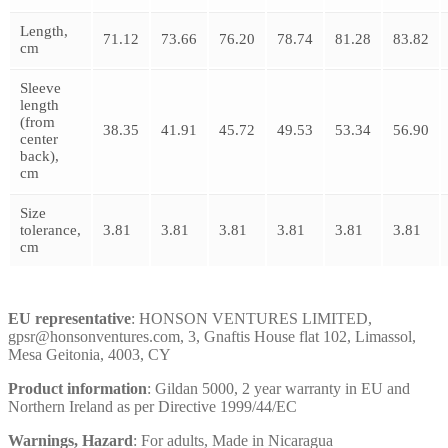
Length,
71.12
73.66
76.20
78.74
81.28
83.82
cm
Sleeve
length
(from
38.35
41.91
45.72
49.53
53.34
56.90
center
back),
cm
Size
tolerance,
3.81
3.81
3.81
3.81
3.81
3.81
cm
EU representative
: HONSON VENTURES LIMITED,
gpsr@honsonventures.com, 3, Gnaftis House flat 102, Limassol,
Mesa Geitonia, 4003, CY
Product information
: Gildan 5000, 2 year warranty in EU and
Northern Ireland as per Directive 1999/44/EC
Warnings, Hazard
: For adults, Made in Nicaragua