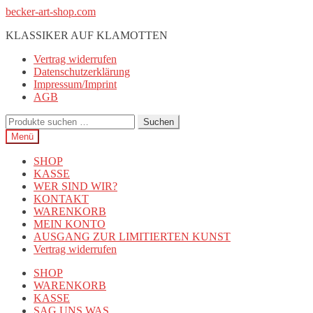
Zur
Zum
becker-art-shop.com
Navigation
Inhalt
KLASSIKER AUF KLAMOTTEN
springen
springen
Vertrag widerrufen
Datenschutzerklärung
Impressum/Imprint
AGB
Suchen
Suchen
nach:
Menü
SHOP
KASSE
WER SIND WIR?
KONTAKT
WARENKORB
MEIN KONTO
AUSGANG ZUR LIMITIERTEN KUNST
Vertrag widerrufen
SHOP
WARENKORB
KASSE
SAG UNS WAS