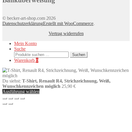
Banküberweisung
werden
© becker-art-shop.com 2026
Datenschutzerklärung
Erstellt mit WooCommerce
.
Vertrag widerrufen
Mein Konto
Suche
Suchen
Suchen
nach:
Warenkorb
0
Du siehst:
T-Shirt, Renault R4, Strichzeichnung, Weiß,
Wunschkennzeichen möglich
25,90
€
Ausführung wählen