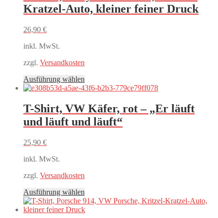
Kratzel-Auto, kleiner feiner Druck
26,90
€
inkl. MwSt.
zzgl.
Versandkosten
Dieses
Ausführung wählen
Produkt
weist
mehrere
T-Shirt, VW Käfer, rot – „Er läuft
Varianten
und läuft und läuft“
auf.
Die
Optionen
25,90
€
können
auf
inkl. MwSt.
der
Produktseite
zzgl.
Versandkosten
gewählt
Dieses
Ausführung wählen
werden
Produkt
weist
mehrere