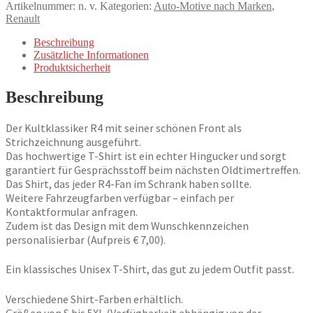
Artikelnummer:
n. v.
Kategorien:
Auto-Motive nach Marken
,
Strichzeichnung,
Renault
Weiß,
Wunschkennzeichen
Beschreibung
möglich
Zusätzliche Informationen
Menge
Produktsicherheit
Beschreibung
Der Kultklassiker R4 mit seiner schönen Front als
Strichzeichnung ausgeführt.
Das hochwertige T-Shirt ist ein echter Hingucker und sorgt
garantiert für Gesprächsstoff beim nächsten Oldtimertreffen.
Das Shirt, das jeder R4-Fan im Schrank haben sollte.
Weitere Fahrzeugfarben verfügbar – einfach per
Kontaktformular anfragen.
Zudem ist das Design mit dem Wunschkennzeichen
personalisierbar (Aufpreis € 7,00).
Ein klassisches Unisex T-Shirt, das gut zu jedem Outfit passt.
Verschiedene Shirt-Farben erhältlich.
Größen von S bis 5XL (Verfügbarkeit abhängig von der