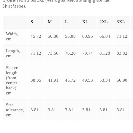
Shirtfarbe).
S
M
L
XL
2XL
3XL
Width,
45.72
50.80
55.88
60.96
66.04
71.12
cm
Length,
71.12
73.66
76.20
78.74
81.28
83.82
cm
Sleeve
length
(from
38.35
41.91
45.72
49.53
53.34
56.90
center
back),
cm
Size
tolerance,
3.81
3.81
3.81
3.81
3.81
3.81
cm