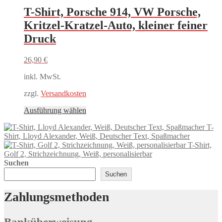
Varianten
T-Shirt, Porsche 914, VW Porsche,
auf.
Kritzel-Kratzel-Auto, kleiner feiner
Die
Optionen
Druck
können
auf
26,90
€
der
Produktseite
inkl. MwSt.
gewählt
werden
zzgl.
Versandkosten
Dieses
Ausführung wählen
Produkt
T-
weist
Shirt, Lloyd Alexander, Weiß, Deutscher Text, Spaßmacher
mehrere
T-Shirt,
Varianten
Golf 2, Strichzeichnung, Weiß, personalisierbar
auf.
Suchen
Die
Optionen
Suchen
können
auf
Zahlungsmethoden
der
Produktseite
gewählt