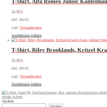
T-Shirt, Alfa Romeo Junior Kantenha
Varianten
auf.
26,90
€
Die
Optionen
inkl. MwSt.
können
auf
zzgl.
Versandkosten
der
Produktseite
Dieses
Ausführung wählen
gewählt
Produkt
werden
weist
mehrere
T-Shirt, Riley Brooklands, Kritzel-Kra
Varianten
auf.
26,90
€
Die
Optionen
inkl. MwSt.
können
auf
zzgl.
Versandkosten
der
Produktseite
Dieses
Ausführung wählen
gewählt
Produkt
werden
weist
Weiße Schrift
mehrere
Suchen
Varianten
auf.
Suchen