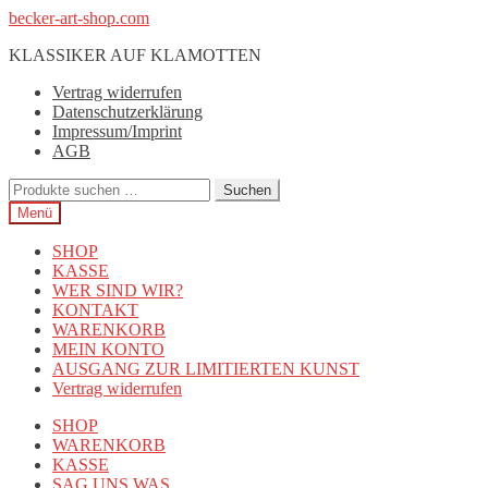
Zur
Zum
becker-art-shop.com
Navigation
Inhalt
KLASSIKER AUF KLAMOTTEN
springen
springen
Vertrag widerrufen
Datenschutzerklärung
Impressum/Imprint
AGB
Suchen
Suchen
nach:
Menü
SHOP
KASSE
WER SIND WIR?
KONTAKT
WARENKORB
MEIN KONTO
AUSGANG ZUR LIMITIERTEN KUNST
Vertrag widerrufen
SHOP
WARENKORB
KASSE
SAG UNS WAS