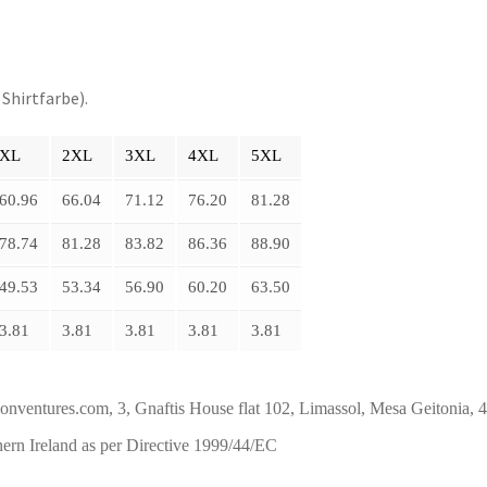
Shirtfarbe).
XL
2XL
3XL
4XL
5XL
60.96
66.04
71.12
76.20
81.28
78.74
81.28
83.82
86.36
88.90
49.53
53.34
56.90
60.20
63.50
3.81
3.81
3.81
3.81
3.81
res.com, 3, Gnaftis House flat 102, Limassol, Mesa Geitonia, 
ern Ireland as per Directive 1999/44/EC