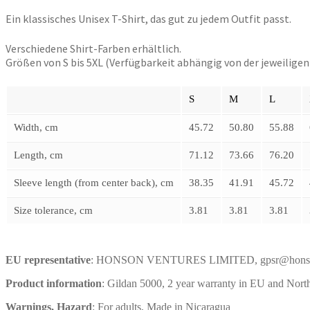
Ein klassisches Unisex T-Shirt, das gut zu jedem Outfit passt.
Verschiedene Shirt-Farben erhältlich.
Größen von S bis 5XL (Verfügbarkeit abhängig von der jeweiligen 
S
M
L
Width, cm
45.72
50.80
55.88
Length, cm
71.12
73.66
76.20
Sleeve length (from center back), cm
38.35
41.91
45.72
Size tolerance, cm
3.81
3.81
3.81
EU representative
: HONSON VENTURES LIMITED, gpsr@honsonventu
Product information
: Gildan 5000, 2 year warranty in EU and North
Warnings, Hazard
: For adults, Made in Nicaragua