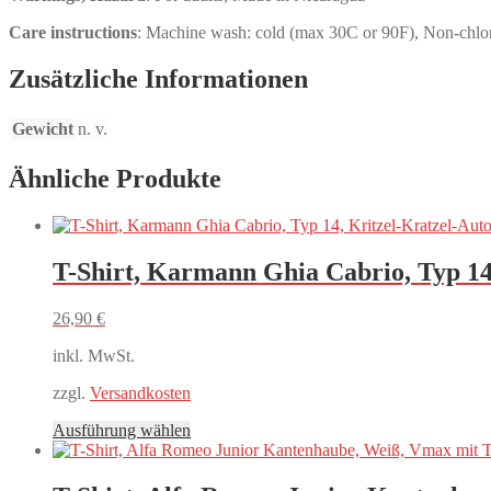
Care instructions
: Machine wash: cold (max 30C or 90F), Non-chlori
Zusätzliche Informationen
Gewicht
n. v.
Ähnliche Produkte
T-Shirt, Karmann Ghia Cabrio, Typ 14,
26,90
€
inkl. MwSt.
zzgl.
Versandkosten
Dieses
Ausführung wählen
Produkt
weist
mehrere