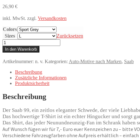
26,90
€
inkl. MwSt.
zzgl.
Versandkosten
Colors
Sizes
Zurücksetzen
T-
Shirt,
In den Warenkorb
Saab
99,
Artikelnummer:
n. v.
Kategorien:
Auto-Motive nach Marken
,
Saab
Strichzeichnung,
Grün,
Beschreibung
eigenes
Zusätzliche Informationen
Kennzeichen
Produktsicherheit
möglich
Menge
Beschreibung
Der Saab 99, ein zeitlos eleganter Schwede, der viele Liebhabe
Das hochwertige T-Shirt ist ein echter Hingucker und sorgt ga
Das Shirt, das jeder Neunundneunzig-Fan im Schrank haben so
Auf Wunsch fügen wir für 7,- Euro euer Kennzeichen zu – bitte
Verschiedene Fahrzeugfarben ohne Aufpreis erhältlich – einfach 