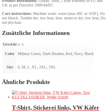
Product information
: Gildan, 5000, 2 year warranty in EU and
UK as per Directive 1999/44/EC
Care instructions
: Machine wash: warm (max 40C or 105F), Do
not bleach, Tumble dry: low heat, Iron, steam or dry: low heat, Do
not dryclean
Zusätzliche Informationen
Gewicht
n. v.
Color
Military Green, Dark Heather, Red, Navy, Black
Size
S, M, L, XL, 2XL, 3XL
Ähnliche Produkte
T-Shirt, Stickerei links, VW Käfer