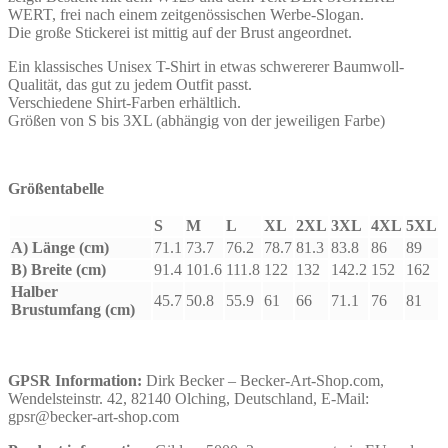
WERT, frei nach einem zeitgenössischen Werbe-Slogan.
Die große Stickerei ist mittig auf der Brust angeordnet.
Ein klassisches Unisex T-Shirt in etwas schwererer Baumwoll-
Qualität, das gut zu jedem Outfit passt.
Verschiedene Shirt-Farben erhältlich.
Größen von S bis 3XL (abhängig von der jeweiligen Farbe)
Größentabelle
S
M
L
XL
2XL
3XL
4XL
5XL
A) Länge (cm)
71.1
73.7
76.2
78.7
81.3
83.8
86
89
B) Breite (cm)
91.4
101.6
111.8
122
132
142.2
152
162
Halber
45.7
50.8
55.9
61
66
71.1
76
81
Brustumfang (cm)
GPSR Information:
Dirk Becker – Becker-Art-Shop.com,
Wendelsteinstr. 42, 82140 Olching, Deutschland, E-Mail:
gpsr@becker-art-shop.com