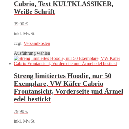
Cabrio, Text KULTKLASSIKER,
Weiße Schrift
39,90
€
inkl. MwSt.
zzgl.
Versandkosten
Dieses
Ausführung wählen
Produkt
weist
mehrere
Varianten
Streng limitiertes Hoodie, nur 50
auf.
Exemplare, VW Käfer Cabrio
Die
Optionen
Frontansicht, Vorderseite und Ärmel
können
edel bestickt
auf
der
Produktseite
79,90
€
gewählt
werden
inkl. MwSt.