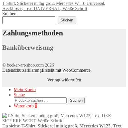
T-Shirt, Stickerei mittig groß, Mercedes W110 Universal,
können
Heckflosse, Text UNIVERSAL, Weiße Schrift
auf
Suchen
der
Produktseite
Suchen
gewählt
werden
Zahlungsmethoden
Banküberweisung
© becker-art-shop.com 2026
Datenschutzerklärung
Erstellt mit WooCommerce
.
Vertrag widerrufen
Mein Konto
Suche
Suchen
Suchen
nach:
Warenkorb
0
Du siehst:
T-Shirt, Stickerei mittig groß, Mercedes W123, Text