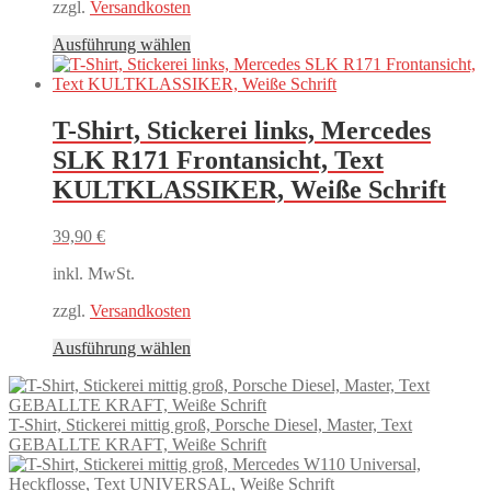
zzgl.
Versandkosten
Dieses
Ausführung wählen
Produkt
weist
mehrere
Varianten
T-Shirt, Stickerei links, Mercedes
auf.
SLK R171 Frontansicht, Text
Die
Optionen
KULTKLASSIKER, Weiße Schrift
können
auf
39,90
€
der
Produktseite
inkl. MwSt.
gewählt
werden
zzgl.
Versandkosten
Dieses
Ausführung wählen
Produkt
weist
mehrere
T-Shirt, Stickerei mittig groß, Porsche Diesel, Master, Text
Varianten
GEBALLTE KRAFT, Weiße Schrift
auf.
Die
Optionen