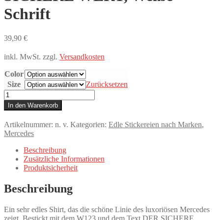
Schrift
39,90
€
inkl. MwSt.
zzgl.
Versandkosten
Color
Size
Zurücksetzen
T-
Shirt,
In den Warenkorb
Stickerei
mittig
Artikelnummer:
n. v.
Kategorien:
Edle Stickereien nach Marken
,
groß,
Mercedes
Mercedes
W123,
Beschreibung
Text
Zusätzliche Informationen
DER
Produktsicherheit
SICHERE
WERT,
Beschreibung
Weiße
Schrift
Menge
Ein sehr edles Shirt, das die schöne Linie des luxoriösen Mercedes
zeigt. Bestickt mit dem W123 und dem Text DER SICHERE