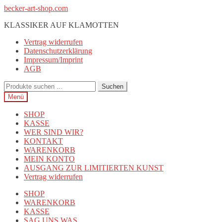
Zur
Zum
becker-art-shop.com
Navigation
Inhalt
KLASSIKER AUF KLAMOTTEN
springen
springen
Vertrag widerrufen
Datenschutzerklärung
Impressum/Imprint
AGB
Suchen
Suchen
nach:
Menü
SHOP
KASSE
WER SIND WIR?
KONTAKT
WARENKORB
MEIN KONTO
AUSGANG ZUR LIMITIERTEN KUNST
Vertrag widerrufen
SHOP
WARENKORB
KASSE
SAG UNS WAS