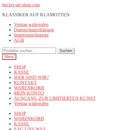
Zur
Zum
becker-art-shop.com
Navigation
Inhalt
KLASSIKER AUF KLAMOTTEN
springen
springen
Vertrag widerrufen
Datenschutzerklärung
Impressum/Imprint
AGB
Suchen
Suchen
nach:
Menü
SHOP
KASSE
WER SIND WIR?
KONTAKT
WARENKORB
MEIN KONTO
AUSGANG ZUR LIMITIERTEN KUNST
Vertrag widerrufen
SHOP
WARENKORB
KASSE
SAG UNS WAS