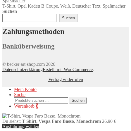
Varianten
T-Shirt, Opel Kadett B Coupe, Weiß, Deutscher Text, Spaßmacher
auf.
Suchen
Die
Optionen
Suchen
können
auf
Zahlungsmethoden
der
Produktseite
gewählt
Banküberweisung
werden
© becker-art-shop.com 2026
Datenschutzerklärung
Erstellt mit WooCommerce
.
Vertrag widerrufen
Mein Konto
Suche
Suchen
Suchen
nach:
Warenkorb
0
Du siehst:
T-Shirt, Vespa Faro Basso, Monochrom
26,90
€
Ausführung wählen