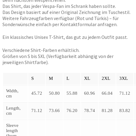
Das Shirt, das jeder Vespa-Fan im Schrank haben sollte.
Das Design basiert auf einer Original Zeichnung im Tuschestil.
Weitere Fahrzeugfarben verfügbar (Rot und Türkis) – für
Sonderwünsche einfach per Kontaktformular anfragen.
Ein klassisches Unisex T-Shirt, das gut zu jedem Outfit passt.
Verschiedene Shirt-Farben erhältlich.
Größen von S bis 5XL (Verfügbarkeit abhängig von der
jeweiligen Shirtfarbe).
S
M
L
XL
2XL
3XL
Width,
45.72
50.80
55.88
60.96
66.04
71.12
cm
Length,
71.12
73.66
76.20
78.74
81.28
83.82
cm
Sleeve
length
(from