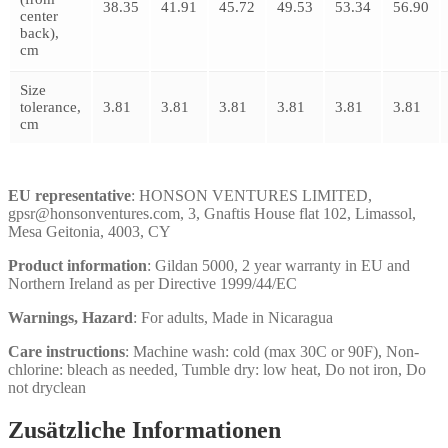
38.35
41.91
45.72
49.53
53.34
56.90
center
back),
cm
Size
tolerance,
3.81
3.81
3.81
3.81
3.81
3.81
cm
EU representative
: HONSON VENTURES LIMITED,
gpsr@honsonventures.com, 3, Gnaftis House flat 102, Limassol,
Mesa Geitonia, 4003, CY
Product information
: Gildan 5000, 2 year warranty in EU and
Northern Ireland as per Directive 1999/44/EC
Warnings, Hazard
: For adults, Made in Nicaragua
Care instructions
: Machine wash: cold (max 30C or 90F), Non-
chlorine: bleach as needed, Tumble dry: low heat, Do not iron, Do
not dryclean
Zusätzliche Informationen