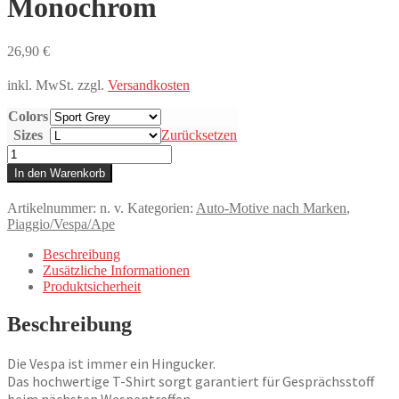
Monochrom
26,90
€
inkl. MwSt.
zzgl.
Versandkosten
Colors
Sizes
Zurücksetzen
T-
Shirt,
In den Warenkorb
Vespa
Faro
Artikelnummer:
n. v.
Kategorien:
Auto-Motive nach Marken
,
Basso,
Piaggio/Vespa/Ape
Monochrom
Menge
Beschreibung
Zusätzliche Informationen
Produktsicherheit
Beschreibung
Die Vespa ist immer ein Hingucker.
Das hochwertige T-Shirt sorgt garantiert für Gesprächsstoff
beim nächsten Wespentreffen.