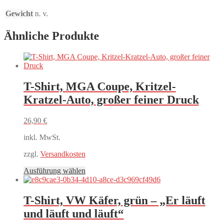
Gewicht
n. v.
Ähnliche Produkte
T-Shirt, MGA Coupe, Kritzel-
Kratzel-Auto, großer feiner Druck
26,90
€
inkl. MwSt.
zzgl.
Versandkosten
Dieses
Ausführung wählen
Produkt
weist
mehrere
T-Shirt, VW Käfer, grün – „Er läuft
Varianten
und läuft und läuft“
auf.