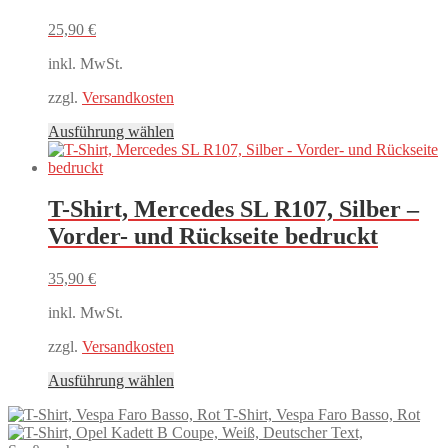
Die
Optionen
25,90
€
können
auf
inkl. MwSt.
der
Produktseite
zzgl.
Versandkosten
gewählt
Dieses
Ausführung wählen
werden
Produkt
weist
mehrere
Varianten
T-Shirt, Mercedes SL R107, Silber –
auf.
Vorder- und Rückseite bedruckt
Die
Optionen
können
35,90
€
auf
der
inkl. MwSt.
Produktseite
gewählt
zzgl.
Versandkosten
werden
Dieses
Ausführung wählen
Produkt
T-Shirt, Vespa Faro Basso, Rot
weist
mehrere