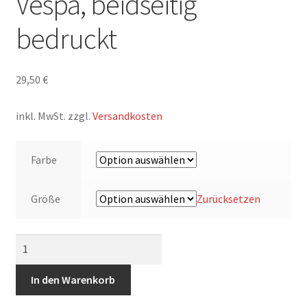
Vespa, beidseitig
bedruckt
29,50
€
inkl. MwSt.
zzgl.
Versandkosten
Farbe
Größe
Zurücksetzen
T-
Shirt,
Vespa,
In den Warenkorb
Max