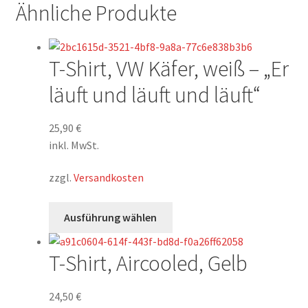
Ähnliche Produkte
T-Shirt, VW Käfer, weiß – „Er
läuft und läuft und läuft“
25,90
€
inkl. MwSt.
zzgl.
Versandkosten
Dieses
Ausführung wählen
Produkt
weist
T-Shirt, Aircooled, Gelb
mehrere
Varianten
auf.
24,50
€