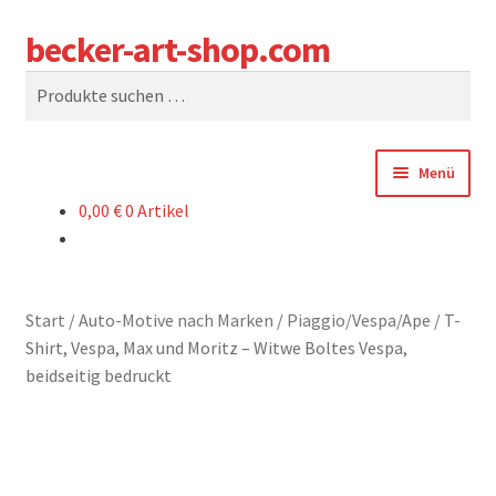
becker-art-shop.com
Zur
Zum
Suchen
Navigation
Inhalt
Suchen
springen
springen
nach:
Menü
0,00
€
0 Artikel
SHOP
WARENKORB
Start
/
Auto-Motive nach Marken
/
Piaggio/Vespa/Ape
/
T-
KASSE
Shirt, Vespa, Max und Moritz – Witwe Boltes Vespa,
beidseitig bedruckt
SAG UNS WAS
WER SIND WIR?