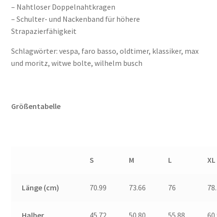
– Nahtloser Doppelnahtkragen
– Schulter- und Nackenband für höhere
Strapazierfähigkeit
Schlagwörter: vespa, faro basso
, oldtimer, klassiker, max
und moritz, witwe bolte, wilhelm busch
Größentabelle
S
M
L
XL
Länge (cm)
70.99
73.66
76
78
Halber
45.72
50.80
55.88
60