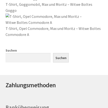
T-Shirt, Goggomobil, Max und Moritz – Witwe Boltes
auf.
Goggo
Die
Optionen
können
T-Shirt, Opel Commodore, Max und Moritz – Witwe Boltes
auf
Commodore A
der
Produktseite
gewählt
Suchen
werden
Suchen
Zahlungsmethoden
Banküberweisung