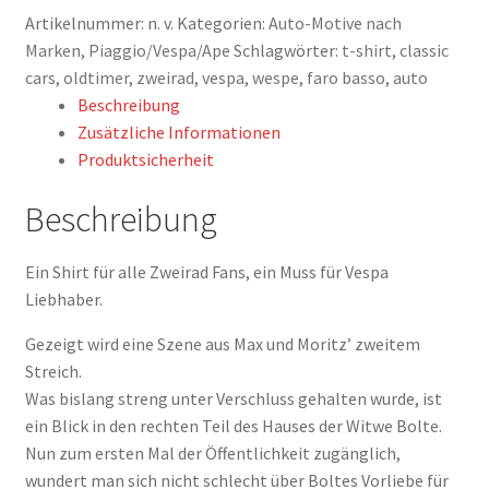
und
Artikelnummer:
n. v.
Kategorien:
Auto-Motive nach
Moritz
Marken
,
Piaggio/Vespa/Ape
Schlagwörter:
t-shirt
,
classic
–
cars
,
oldtimer
,
zweirad
,
vespa
,
wespe
,
faro basso
,
auto
Witwe
Beschreibung
Boltes
Zusätzliche Informationen
Vespa,
Produktsicherheit
beidseitig
bedruckt
Beschreibung
Menge
Ein Shirt für alle Zweirad Fans, ein Muss für Vespa
Liebhaber.
Gezeigt wird eine Szene aus Max und Moritz’ zweitem
Streich.
Was bislang streng unter Verschluss gehalten wurde, ist
ein Blick in den rechten Teil des Hauses der Witwe Bolte.
Nun zum ersten Mal der Öffentlichkeit zugänglich,
wundert man sich nicht schlecht über Boltes Vorliebe für