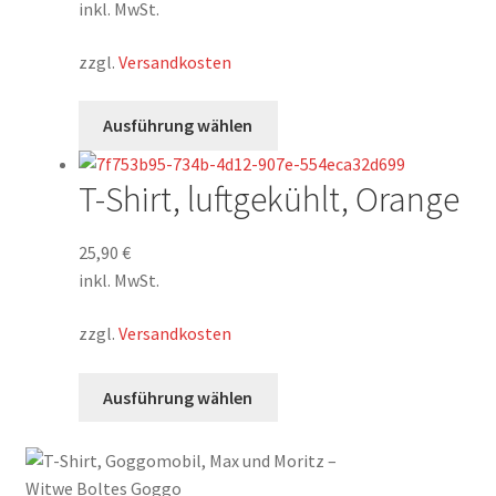
Die
inkl. MwSt.
Optionen
zzgl.
Versandkosten
können
auf
Dieses
der
Ausführung wählen
Produkt
Produktseite
weist
gewählt
T-Shirt, luftgekühlt, Orange
mehrere
werden
Varianten
auf.
25,90
€
Die
inkl. MwSt.
Optionen
zzgl.
Versandkosten
können
auf
Dieses
der
Ausführung wählen
Produkt
Produktseite
weist
gewählt
mehrere
werden
Varianten