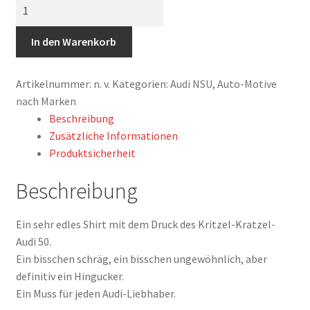
T-
Shirt,
Audi
In den Warenkorb
50,
Kritzel-
Artikelnummer:
n. v.
Kategorien:
Audi NSU
,
Auto-Motive
Kratzel-
nach Marken
Auto,
Beschreibung
kleiner
Zusätzliche Informationen
feiner
Produktsicherheit
Druck
Menge
Beschreibung
Ein sehr edles Shirt mit dem Druck des Kritzel-Kratzel-
Audi 50.
Ein bisschen schräg, ein bisschen ungewöhnlich, aber
definitiv ein Hingucker.
Ein Muss für jeden Audi-Liebhaber.