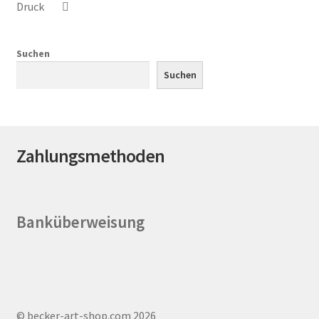
Druck
der
Produktseite
gewählt
Suchen
werden
Suchen
Zahlungsmethoden
Banküberweisung
© becker-art-shop.com 2026