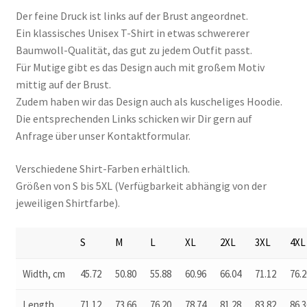
Der feine Druck ist links auf der Brust angeordnet.
Ein klassisches Unisex T-Shirt in etwas schwererer
Baumwoll-Qualität, das gut zu jedem Outfit passt.
Für Mutige gibt es das Design auch mit großem Motiv
mittig auf der Brust.
Zudem haben wir das Design auch als kuscheliges Hoodie.
Die entsprechenden Links schicken wir Dir gern auf
Anfrage über unser Kontaktformular.
Verschiedene Shirt-Farben erhältlich.
Größen von S bis 5XL (Verfügbarkeit abhängig von der
jeweiligen Shirtfarbe).
S
M
L
XL
2XL
3XL
4XL
Width, cm
45.72
50.80
55.88
60.96
66.04
71.12
76.2
Length,
71.12
73.66
76.20
78.74
81.28
83.82
86.3