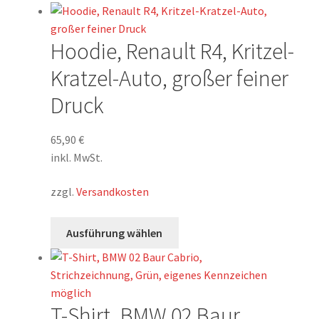
Hoodie, Renault R4, Kritzel-
Kratzel-Auto, großer feiner
Druck
65,90
€
inkl. MwSt.
zzgl.
Versandkosten
Dieses
Ausführung wählen
Produkt
weist
mehrere
Varianten
T-Shirt, BMW 02 Baur
auf.