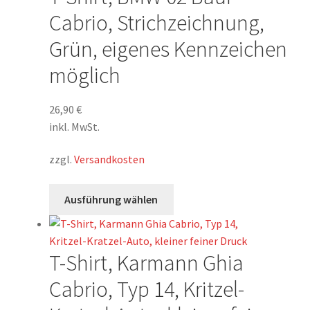
Die
Cabrio, Strichzeichnung,
Optionen
Grün, eigenes Kennzeichen
können
auf
möglich
der
Produktseite
26,90
€
gewählt
inkl. MwSt.
werden
zzgl.
Versandkosten
Dieses
Ausführung wählen
Produkt
weist
mehrere
T-Shirt, Karmann Ghia
Varianten
auf.
Cabrio, Typ 14, Kritzel-
Die