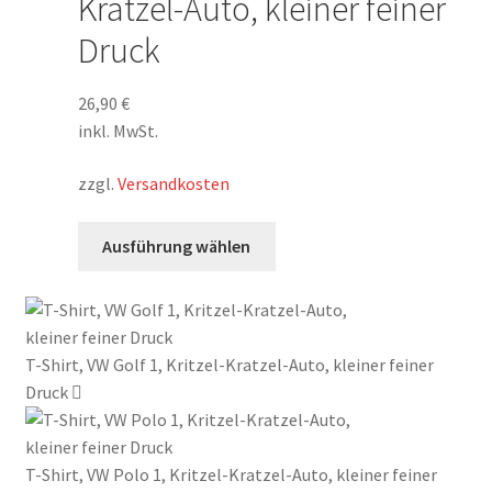
Kratzel-Auto, kleiner feiner
Optionen
können
Druck
auf
der
26,90
€
Produktseite
inkl. MwSt.
gewählt
werden
zzgl.
Versandkosten
Dieses
Ausführung wählen
Produkt
weist
mehrere
Varianten
T-Shirt, VW Golf 1, Kritzel-Kratzel-Auto, kleiner feiner
auf.
Druck
Die
Optionen
können
T-Shirt, VW Polo 1, Kritzel-Kratzel-Auto, kleiner feiner
auf