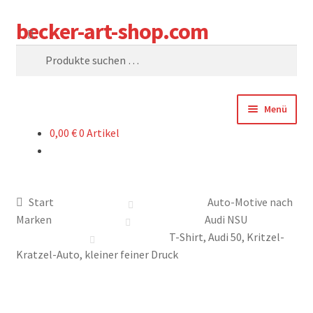
becker-art-shop.com
Zur
Zum
Suchen
Navigation
Inhalt
Suchen
springen
springen
nach:
Menü
0,00
€
0 Artikel
SHOP
WARENKORB
Start
Auto-Motive nach
KASSE
Marken
Audi NSU
T-Shirt, Audi 50, Kritzel-
SAG UNS WAS
Kratzel-Auto, kleiner feiner Druck
WER SIND WIR?