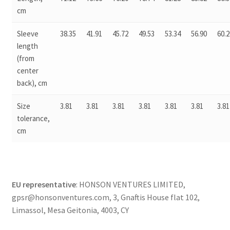
cm
Sleeve
38.35
41.91
45.72
49.53
53.34
56.90
60.2
length
(from
center
back), cm
Size
3.81
3.81
3.81
3.81
3.81
3.81
3.81
tolerance,
cm
EU representative
: HONSON VENTURES LIMITED,
gpsr@honsonventures.com, 3, Gnaftis House flat 102,
Limassol, Mesa Geitonia, 4003, CY