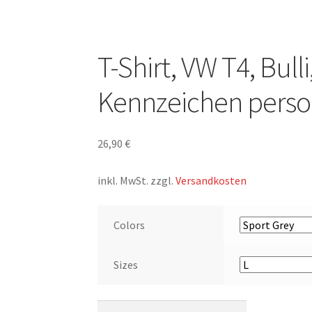
T-Shirt, VW T4, Bull
Kennzeichen person
26,90
€
inkl. MwSt.
zzgl.
Versandkosten
Colors
Sizes
T-