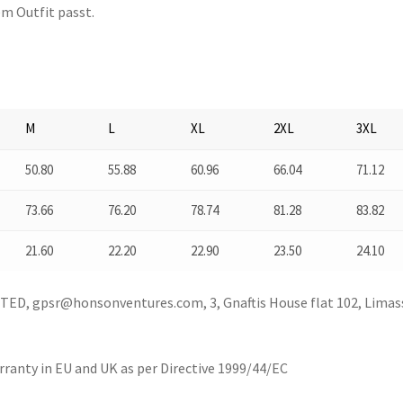
em Outfit passt.
M
L
XL
2XL
3XL
50.80
55.88
60.96
66.04
71.12
73.66
76.20
78.74
81.28
83.82
21.60
22.20
22.90
23.50
24.10
D, gpsr@honsonventures.com, 3, Gnaftis House flat 102, Limas
warranty in EU and UK as per Directive 1999/44/EC