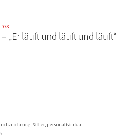
te
 – „Er läuft und läuft und läuft“
te
richzeichnung, Silber, personalisierbar