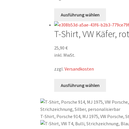
Produktsei
gewählt
Dieses
Ausführung wählen
werden
Produkt
weist
T-Shirt, VW Käfer, rot
mehrere
Varianten
auf.
25,90
€
Die
inkl. MwSt.
Optionen
zzgl.
Versandkosten
können
auf
Dieses
der
Ausführung wählen
Produkt
Produktsei
weist
gewählt
mehrere
werden
Varianten
T-Shirt, Porsche 914, MJ 1975, VW Porsche, St
auf.
Die