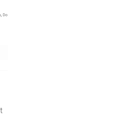
m, Do
t