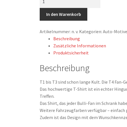
Shirt,
VW
In den Warenkorb
T4,
Bulli,
Artikelnummer:
n. v.
Kategorien:
Auto-Motive
Strichzeichnung,
Beschreibung
Grün,
Zusätzliche Informationen
mit
Produktsicherheit
Kennzeichen
personalisierbar
Beschreibung
Menge
T1 bis T3 sind schon lange Kult. Die T4 Fan-
Das hochwertige T-Shirt ist ein echter Hingu
Treffen.
Das Shirt, das jeder Bulli-Fan im Schrank habe
Weitere Fahrzeugfarben verfügbar – einfach
Zudem ist das Design mit dem Wunschkennzeic