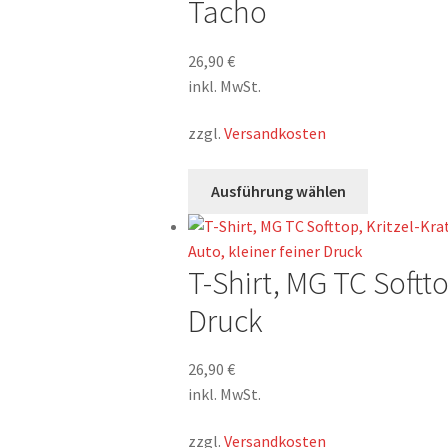
Tacho
26,90
€
inkl. MwSt.
zzgl.
Versandkosten
Dieses
Ausführung wählen
Produkt
weist
mehrere
T-Shirt, MG TC Softto
Varianten
auf.
Druck
Die
Optionen
26,90
€
können
inkl. MwSt.
auf
der
zzgl.
Versandkosten