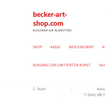
becker-art-
Zur
Zum
Navigation
Inhalt
shop.com
springen
springen
KLASSIKER AUF KLAMOTTEN
SHOP
KASSE
WER SIND WIR?
K
AUSGANG ZUR LIMITIERTEN KUNST
Ver
Start
Auto
T-Shirt, VW 