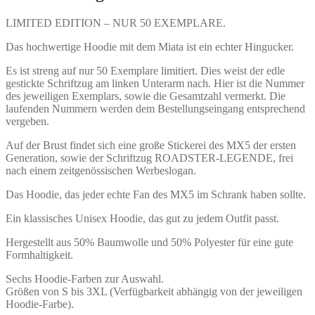
und
Ärmel
LIMITED EDITION – NUR 50 EXEMPLARE.
edel
Das hochwertige Hoodie mit dem Miata ist ein echter Hingucker.
bestickt
Menge
Es ist streng auf nur 50 Exemplare limitiert. Dies weist der edle
gestickte Schriftzug am linken Unterarm nach. Hier ist die Nummer
des jeweiligen Exemplars, sowie die Gesamtzahl vermerkt. Die
laufenden Nummern werden dem Bestellungseingang entsprechend
vergeben.
Auf der Brust findet sich eine große Stickerei des MX5 der ersten
Generation, sowie der Schriftzug ROADSTER-LEGENDE, frei
nach einem zeitgenössischen Werbeslogan.
Das Hoodie, das jeder echte Fan des MX5 im Schrank haben sollte.
Ein klassisches Unisex Hoodie, das gut zu jedem Outfit passt.
Hergestellt aus 50% Baumwolle und 50% Polyester für eine gute
Formhaltigkeit.
Sechs Hoodie-Farben zur Auswahl.
Größen von S bis 3XL (Verfügbarkeit abhängig von der jeweiligen
Hoodie-Farbe).