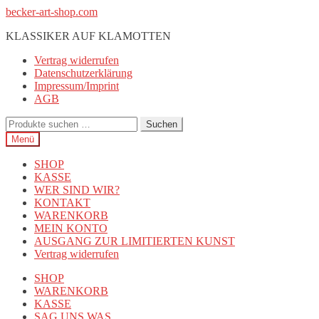
Zur
Zum
becker-art-shop.com
Navigation
Inhalt
KLASSIKER AUF KLAMOTTEN
springen
springen
Vertrag widerrufen
Datenschutzerklärung
Impressum/Imprint
AGB
Suchen
Suchen
nach:
Menü
SHOP
KASSE
WER SIND WIR?
KONTAKT
WARENKORB
MEIN KONTO
AUSGANG ZUR LIMITIERTEN KUNST
Vertrag widerrufen
SHOP
WARENKORB
KASSE
SAG UNS WAS