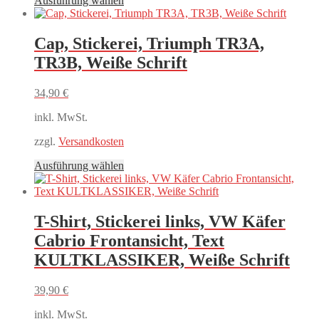
Ausführung wählen
Produkt
weist
mehrere
Cap, Stickerei, Triumph TR3A,
Varianten
TR3B, Weiße Schrift
auf.
Die
Optionen
34,90
€
können
auf
inkl. MwSt.
der
Produktseite
zzgl.
Versandkosten
gewählt
Dieses
Ausführung wählen
werden
Produkt
weist
mehrere
Varianten
T-Shirt, Stickerei links, VW Käfer
auf.
Cabrio Frontansicht, Text
Die
Optionen
KULTKLASSIKER, Weiße Schrift
können
auf
39,90
€
der
Produktseite
inkl. MwSt.
gewählt