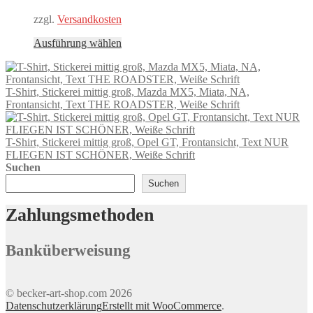
werden
zzgl.
Versandkosten
Dieses
Ausführung wählen
Produkt
weist
mehrere
T-Shirt, Stickerei mittig groß, Mazda MX5, Miata, NA,
Varianten
Frontansicht, Text THE ROADSTER, Weiße Schrift
auf.
Die
Optionen
T-Shirt, Stickerei mittig groß, Opel GT, Frontansicht, Text NUR
können
FLIEGEN IST SCHÖNER, Weiße Schrift
auf
Suchen
der
Produktseite
Suchen
gewählt
werden
Zahlungsmethoden
Banküberweisung
© becker-art-shop.com 2026
Datenschutzerklärung
Erstellt mit WooCommerce
.