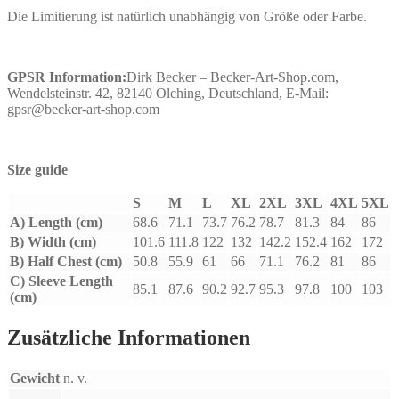
Die Limitierung ist natürlich unabhängig von Größe oder Farbe.
GPSR Information:
Dirk Becker – Becker-Art-Shop.com,
Wendelsteinstr. 42, 82140 Olching, Deutschland, E-Mail:
gpsr@becker-art-shop.com
Size guide
S
M
L
XL
2XL
3XL
4XL
5XL
A) Length (cm)
68.6
71.1
73.7
76.2
78.7
81.3
84
86
B) Width (cm)
101.6
111.8
122
132
142.2
152.4
162
172
B) Half Chest (cm)
50.8
55.9
61
66
71.1
76.2
81
86
C) Sleeve Length
85.1
87.6
90.2
92.7
95.3
97.8
100
103
(cm)
Zusätzliche Informationen
Gewicht
n. v.