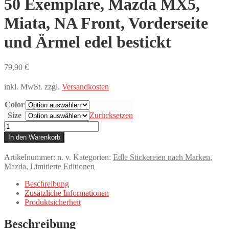
50 Exemplare, Mazda MX5,
Miata, NA Front, Vorderseite
und Ärmel edel bestickt
79,90
€
inkl. MwSt.
zzgl.
Versandkosten
Color
Size
Zurücksetzen
Streng
limitiertes
In den Warenkorb
Hoodie,
nur
Artikelnummer:
n. v.
Kategorien:
Edle Stickereien nach Marken
,
50
Mazda
,
Limitierte Editionen
Exemplare,
Mazda
Beschreibung
MX5,
Zusätzliche Informationen
Miata,
Produktsicherheit
NA
Front,
Beschreibung
Vorderseite