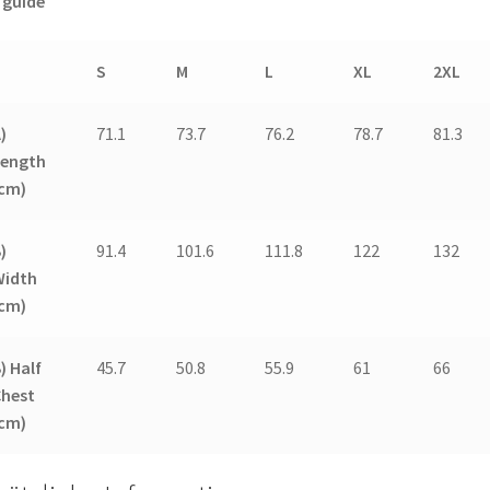
 guide
S
M
L
XL
2XL
)
71.1
73.7
76.2
78.7
81.3
Length
(cm)
)
91.4
101.6
111.8
122
132
Width
(cm)
) Half
45.7
50.8
55.9
61
66
Chest
(cm)