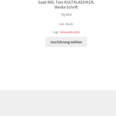
Saab 900, Text KULTKLASSIKER,
Weiße Schrift
39,90
€
inkl. MwSt.
zzgl.
Versandkosten
Dieses
Ausführung wählen
Produkt
weist
mehrere
Varianten
auf.
Die
Optionen
können
auf
der
Produktseite
gewählt
werden