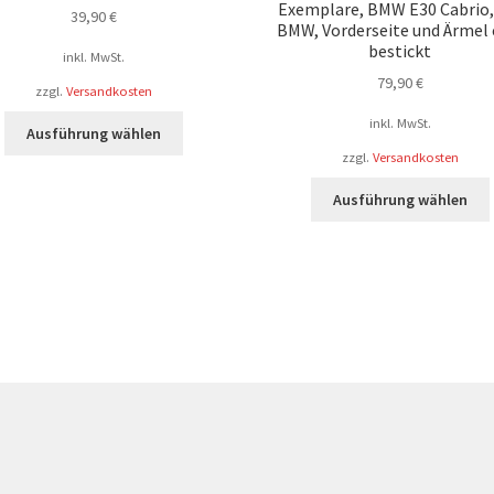
Exemplare, BMW E30 Cabrio,
39,90
€
BMW, Vorderseite und Ärmel 
bestickt
inkl. MwSt.
79,90
€
zzgl.
Versandkosten
Dieses
inkl. MwSt.
Ausführung wählen
Produkt
zzgl.
Versandkosten
weist
mehrere
Ausführung wählen
Varianten
auf.
Die
Optionen
a
können
auf
der
Produktseite
gewählt
werden