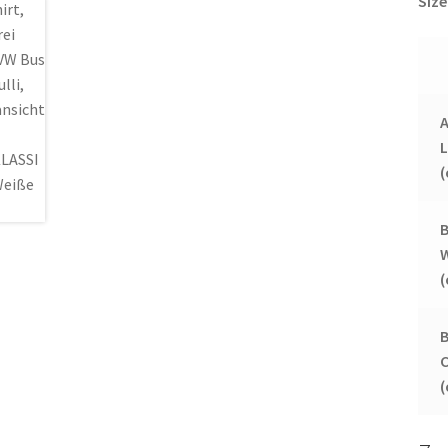
Size
A
B
B