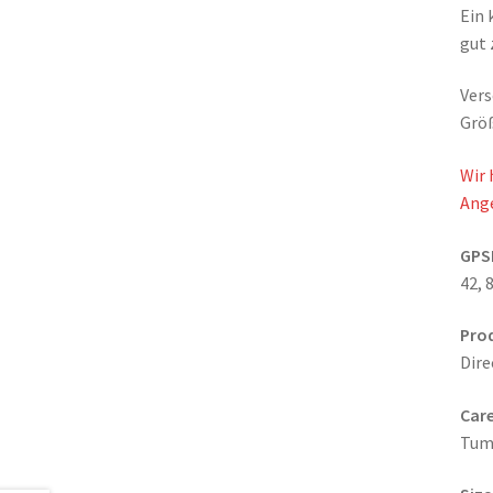
Ein 
gut 
Vers
Größ
Wir 
Ang
GPS
42, 
Pro
Dire
Care
Tumb