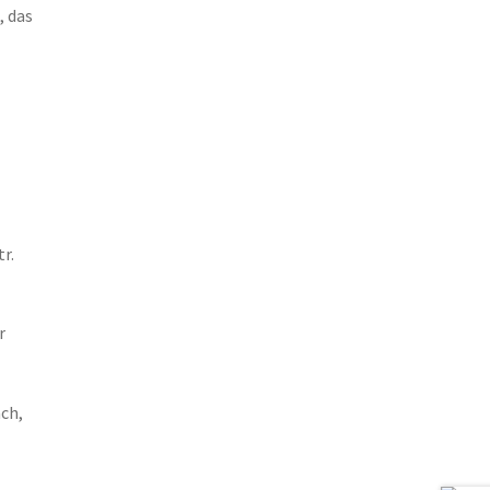
, das
r.
r
ch,