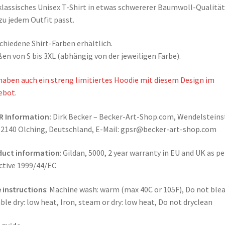
klassisches Unisex T-Shirt in etwas schwererer Baumwoll-Qualität
zu jedem Outfit passt.
chiedene Shirt-Farben erhältlich.
en von S bis 3XL (abhängig von der jeweiligen Farbe).
haben auch ein streng limitiertes Hoodie mit diesem Design im
ebot.
R Information:
Dirk Becker – Becker-Art-Shop.com, Wendelsteinst
82140 Olching, Deutschland, E-Mail: gpsr@becker-art-shop.com
duct information
: Gildan, 5000, 2 year warranty in EU and UK as pe
ctive 1999/44/EC
 instructions
: Machine wash: warm (max 40C or 105F), Do not blea
le dry: low heat, Iron, steam or dry: low heat, Do not dryclean