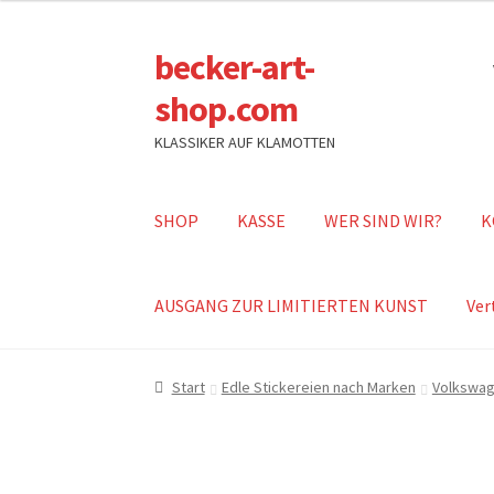
becker-art-
Zur
Zum
Navigation
Inhalt
shop.com
springen
springen
KLASSIKER AUF KLAMOTTEN
SHOP
KASSE
WER SIND WIR?
K
AUSGANG ZUR LIMITIERTEN KUNST
Ver
Start
Edle Stickereien nach Marken
Volkswa