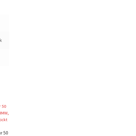
k
r 50