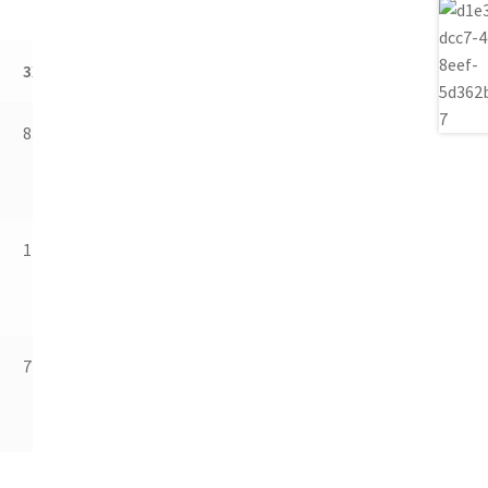
3XL
4XL
5XL
83.8
86
89
142.2
152
162
71.1
76
81