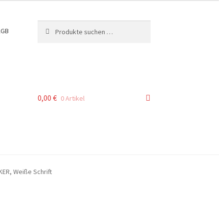
Suchen
Suchen
AGB
nach:
0,00
€
0 Artikel
IKER, Weiße Schrift