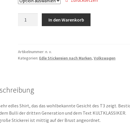
T-
In den Warenkorb
Shirt,
Stickerei
groß,
VW
Artikelnummer:
n. v.
Bus
Kategorien:
Edle Stickereien nach Marken
,
Volkswagen
T3,
Bulli,
Frontansicht,
Text
schreibung
KULTKLASSIKER,
Weiße
Schrift
sehr edles Shirt, das das wohlbekannte Gesicht des T3 zeigt. Besti
Menge
dem Bulli der dritten Generation und dem Text KULTKLASSIKER.
große Stickerei ist mittig auf der Brust angeordnet.