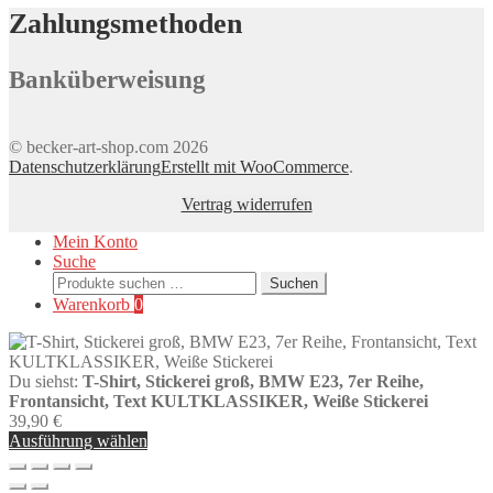
gewählt
Zahlungsmethoden
werden
Banküberweisung
© becker-art-shop.com 2026
Datenschutzerklärung
Erstellt mit WooCommerce
.
Vertrag widerrufen
Mein Konto
Suche
Suchen
Suchen
nach:
Warenkorb
0
Du siehst:
T-Shirt, Stickerei groß, BMW E23, 7er Reihe,
Frontansicht, Text KULTKLASSIKER, Weiße Stickerei
39,90
€
Ausführung wählen