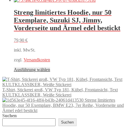
weist
mehrere
Streng limitiertes Hoodie, nur 50
Varianten
Exemplare, Suzuki SJ, Jimny,
auf.
Die
Vorderseite und Ärmel edel bestickt
Optionen
können
79,90
€
auf
der
inkl. MwSt.
Produktseite
gewählt
zzgl.
Versandkosten
werden
Dieses
Ausführung wählen
Produkt
weist
mehrere
T-Shirt, Stickerei groß, VW Typ 181, Kübel, Frontansicht, Text
Varianten
KULTKLASSIKER, Weiße Stickerei
auf.
Streng limitiertes
Die
Hoodie, nur 50 Exemplare, BMW E23, 7er Reihe, Vorderseite und
Optionen
Ärmel edel bestickt
können
Suchen
auf
der
Suchen
Produktseite