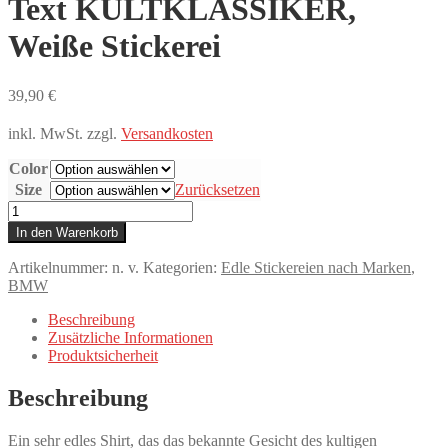
Text KULTKLASSIKER,
Weiße Stickerei
39,90
€
inkl. MwSt.
zzgl.
Versandkosten
Color
Size
Zurücksetzen
T-
Shirt,
In den Warenkorb
Stickerei
groß,
Artikelnummer:
n. v.
Kategorien:
Edle Stickereien nach Marken
,
BMW
BMW
E23,
7er
Beschreibung
Reihe,
Zusätzliche Informationen
Frontansicht,
Produktsicherheit
Text
KULTKLASSIKER,
Beschreibung
Weiße
Stickerei
Ein sehr edles Shirt, das das bekannte Gesicht des kultigen
Menge