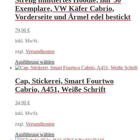
Streng limitiertes Hoodie, nur 50
Exemplare, VW Käfer Cabrio,
Vorderseite und Ärmel edel bestickt
79,90
€
inkl. MwSt.
zzgl.
Versandkosten
Dieses
Ausführung wählen
Produkt
weist
mehrere
Cap, Stickerei, Smart Fourtwo
Varianten
Cabrio, A451, Weiße Schrift
auf.
Die
Optionen
34,90
€
können
auf
inkl. MwSt.
der
Produktseite
zzgl.
Versandkosten
gewählt
Dieses
Ausführung wählen
werden
Produkt