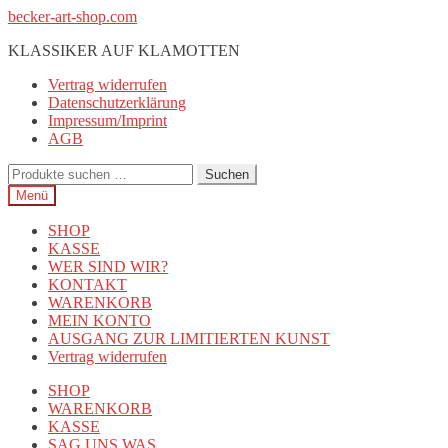
Zur
Zum
becker-art-shop.com
Navigation
Inhalt
KLASSIKER AUF KLAMOTTEN
springen
springen
Vertrag widerrufen
Datenschutzerklärung
Impressum/Imprint
AGB
Suchen
Suchen
nach:
Menü
SHOP
KASSE
WER SIND WIR?
KONTAKT
WARENKORB
MEIN KONTO
AUSGANG ZUR LIMITIERTEN KUNST
Vertrag widerrufen
SHOP
WARENKORB
KASSE
SAG UNS WAS