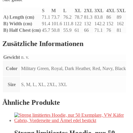
S
M
L
XL
2XL
3XL
4XL
5XL
A) Length (cm)
71.1
73.7
76.2
78.7
81.3
83.8
86
89
B) Width (cm)
91.4
101.6
111.8
122
132
142.2
152
162
B) Half Chest (cm)
45.7
50.8
55.9
61
66
71.1
76
81
Zusätzliche Informationen
Gewicht
n. v.
Color
Military Green, Royal, Dark Heather, Red, Navy, Black
Size
S, M, L, XL, 2XL, 3XL
Ähnliche Produkte