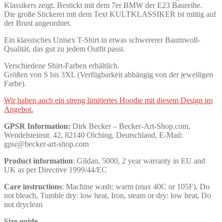
Klassikers zeigt. Bestickt mit dem 7er BMW der E23 Baureihe.
Die große Stickerei mit dem Text KULTKLASSIKER ist mittig auf
der Brust angeordnet.
Ein klassisches Unisex T-Shirt in etwas schwererer Baumwoll-
Qualität, das gut zu jedem Outfit passt.
Verschiedene Shirt-Farben erhältlich.
Größen von S bis 3XL (Verfügbarkeit abhängig von der jeweiligen
Farbe).
Wir haben auch ein streng limitiertes Hoodie mit diesem Design im
Angebot.
GPSR Information:
Dirk Becker – Becker-Art-Shop.com,
Wendelsteinstr. 42, 82140 Olching, Deutschland, E-Mail:
gpsr@becker-art-shop.com
Product information
: Gildan, 5000, 2 year warranty in EU and
UK as per Directive 1999/44/EC
Care instructions
: Machine wash: warm (max 40C or 105F), Do
not bleach, Tumble dry: low heat, Iron, steam or dry: low heat, Do
not dryclean
Size guide